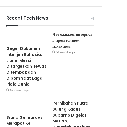
Recent Tech News
Что ожидает интернет
в предстоящем
грядущем
Geger Dokumen
51 menit ago
Intelijen Rahasia,
Lionel Messi
Ditargetkan Tewas
Ditembak dan
Dibom Saat Laga
Piala Dunia
42 menit ago
Pernikahan Putra
Sulung Kadus
Suparno Digelar
Bruno Guimaraes
Meriah,
Merapat Ke