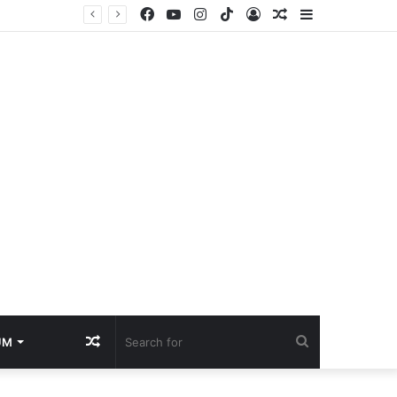
Facebook
YouTube
Instagram
TikTok
Log
Random
Sidebar
Geger Dokumen Intelijen Rahasia, Lionel Messi Ditargetkan Tewas Ditembak dan Dibom Saat Laga Piala Dunia
In
Article
Random
Search
UM
Article
for