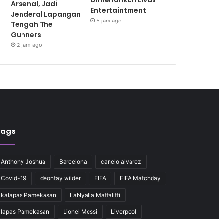
Dimeriahkan Elvas
Arsenal, Jadi
Entertaintment
Jenderal Lapangan
5 jam ago
Tengah The
Gunners
2 jam ago
Tags
Anthony Joshua
Barcelona
canelo alvarez
Covid-19
deontay wilder
FIFA
FIFA Matchday
kalapas Pamekasan
LaNyalla Mattalitti
lapas Pamekasan
Lionel Messi
Liverpool