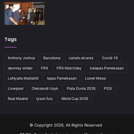
Tags
Anthony Joshua
Barcelona
canelo alvarez
Covid-19
deontay wilder
FIFA
FIFA Matchday
kalapas Pamekasan
LaNyalla Mattalitti
lapas Pamekasan
Lionel Messi
Liverpool
Oleksandr Usyk
Piala Dunia 2026
PSSI
Real Madrid
tyson fury
World Cup 2026
© Copyright 2026, All Rights Reserved