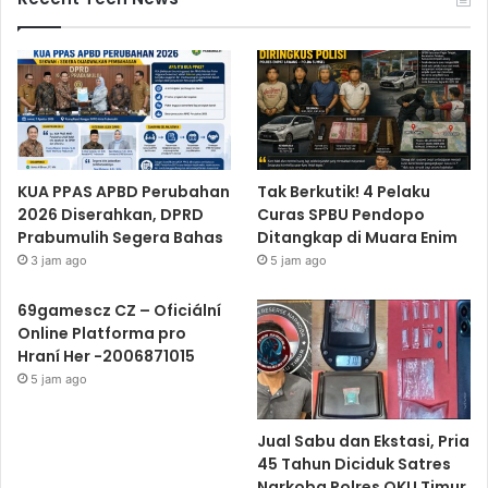
KUA PPAS APBD Perubahan
Tak Berkutik! 4 Pelaku
2026 Diserahkan, DPRD
Curas SPBU Pendopo
Prabumulih Segera Bahas
Ditangkap di Muara Enim
3 jam ago
5 jam ago
69gamescz CZ – Oficiální
Online Platforma pro
Hraní Her -2006871015
5 jam ago
Jual Sabu dan Ekstasi, Pria
45 Tahun Diciduk Satres
Narkoba Polres OKU Timur