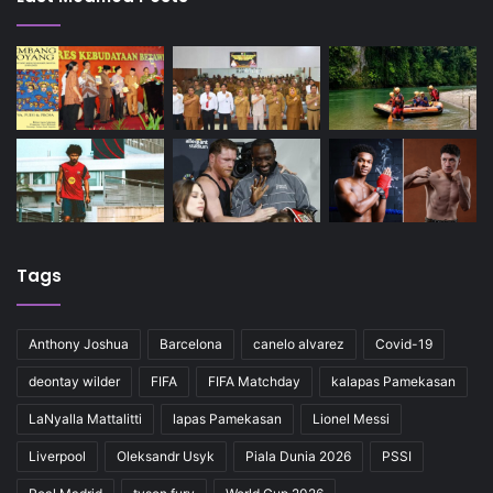
Tags
Anthony Joshua
Barcelona
canelo alvarez
Covid-19
deontay wilder
FIFA
FIFA Matchday
kalapas Pamekasan
LaNyalla Mattalitti
lapas Pamekasan
Lionel Messi
Liverpool
Oleksandr Usyk
Piala Dunia 2026
PSSI