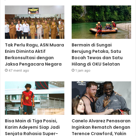
Tak Perlu Ragu, ASN Muara
Bermain di Sungai
Enim Diminta Aktif
Berujung Petaka, Satu
Berkonsultasi dengan
Bocah Tewas dan Satu
Jaksa Pengacara Negara
Hilang di OKU Selatan
47 menit ago
1 jam ago
Bisa Main di Tiga Posisi,
Canelo Alvarez Penasaran
Karim Adeyemi Siap Jadi
Inginkan Rematch dengan
Senjata Rahasia Super-
Terence Crawford, Yakin