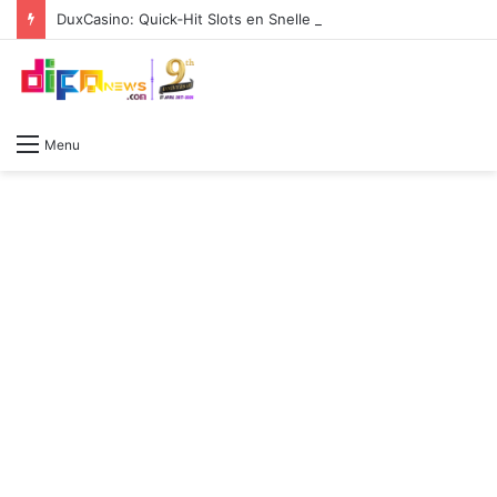
DuxCasino: Quick‑Hit Slots en Snelle Winsten voor de Pulse‑Driven Player
Menu