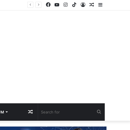
Facebook
YouTube
Instagram
TikTok
Log
Random
Sidebar
Pengamat Komunikasi Soroti Kinerja Humas RS AR Bunda Prabumulih, Dinilai Belum Maksimal Jaga Reputasi
In
Article
Random
Search
UM
Article
for