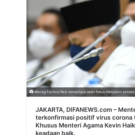
Menag Fachrul Razi sementara akan fokus menjalani proses 
JAKARTA, DIFANEWS.com – Menter
terkonfirmasi positif virus corona
Khusus Menteri Agama Kevin Haikal,
keadaan baik.