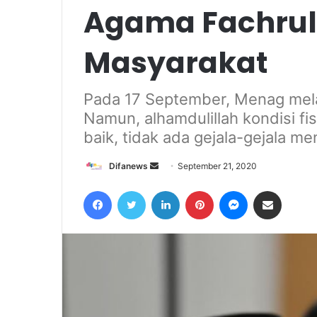
Agama Fachrul
Masyarakat
Pada 17 September, Menag melak
Namun, alhamdulillah kondisi fis
baik, tidak ada gejala-gejala m
Send
Difanews
September 21, 2020
an
Facebook
Twitter
LinkedIn
Pinterest
Messenger
Share via Email
email