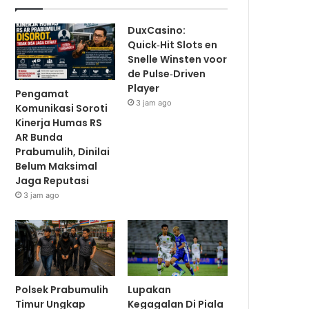
DuxCasino:
Quick‑Hit Slots en
Snelle Winsten voor
de Pulse‑Driven
Player
Pengamat
3 jam ago
Komunikasi Soroti
Kinerja Humas RS
AR Bunda
Prabumulih, Dinilai
Belum Maksimal
Jaga Reputasi
3 jam ago
Polsek Prabumulih
Lupakan
Timur Ungkap
Kegagalan Di Piala