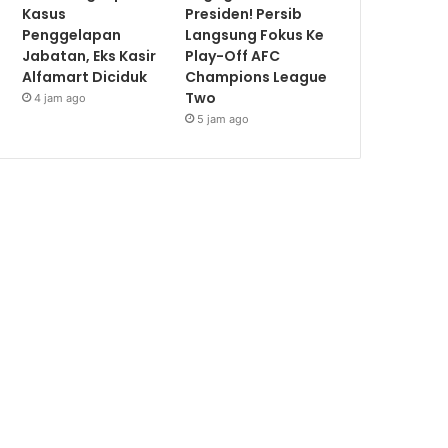
Kasus
Presiden! Persib
Penggelapan
Langsung Fokus Ke
Jabatan, Eks Kasir
Play-Off AFC
Alfamart Diciduk
Champions League
Two
4 jam ago
5 jam ago