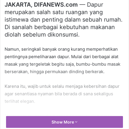
JAKARTA, DIFANEWS.com
— Dapur
merupakan salah satu ruangan yang
istimewa dan penting dalam sebuah rumah.
Di sanalah berbagai kebutuhan makanan
diolah sebelum dikonsumsi.
Namun, seringkali banyak orang kurang memperhatikan
pentingnya pemeliharaan dapur. Mulai dari berbagai alat
masak yang tergeletak begitu saja, bumbu-bumbu masak
berserakan, hingga permukaan dinding berkerak.
Karena itu, wajib untuk selalu menjaga kebersihan dapur
agar senantiasa nyaman bila berada di sana sekaligus
terlihat elegan.
Melansir buku berjudul Kitchen Creativity oleh Karen
Show More
Page, dengan tampilan dapur yang elegan, Anda tak hanya