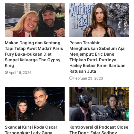
banyak kelemahan, seperti tampilan yang lebih cepat
kusam dan mudah berkarat.
Karena itu, sebaiknya Anda mulai berencana membeli
lemari es berbahan tempered glass seperti yang dimiliki
Makan Daging dan Kentang
Pesan Terakhir
oleh Polytron dengan Lemari Es Belleza-nya. Dengan
Tapi Tetap Awet Muda? Paris
Mengharukan Sebelum Ajal
bahan tempered glass door yang dimiliki, Lemari Es
Fury Buka-bukaan Diet
Menjemput: Eric Dane
Simpel Keluarga The Gypsy
Titipkan Putri-Putrinya,
Belleza akan bertahan lebih lama dan lebih kuat.
King
Hailey Bieber Kirim Bantuan
Ratusan Juta
April 16, 2026
Alhasil, Anda bisa menikmati tampilan premium dan elegan
Februari 23, 2026
yang terpampang sejak kali pertama membeli terus-
menerus.
Padupadankan warna cat dinding dengan
warna perabot
Skandal Kursi Roda Oscar
Kontroversi di Podcast Close
Trik terakhir untuk membuat dapur Anda menjadi lebih
Terbongkar: Lady Gaga
The Door: Fajar Sadboy