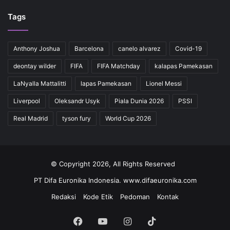
Tags
Anthony Joshua
Barcelona
canelo alvarez
Covid-19
deontay wilder
FIFA
FIFA Matchday
kalapas Pamekasan
LaNyalla Mattalitti
lapas Pamekasan
Lionel Messi
Liverpool
Oleksandr Usyk
Piala Dunia 2026
PSSI
Real Madrid
tyson fury
World Cup 2026
© Copyright 2026, All Rights Reserved
PT Difa Euronika Indonesia. www.difaeuronika.com
Redaksi
Kode Etik
Pedoman
Kontak
Facebook
YouTube
Instagram
TikTok