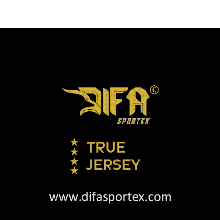
merasa nyaman, tapi juga akan meningkatkan daya
kreativitas dalam memasak.
Berikut ini tiga tips yang Kompas.com rangkum untuk
membuat dapur terlihat lebih elegan.
Gunakan top table bermaterial solid
surface
Dapur dengan desain modern minimalis, minim detail, dan
mudah dibersihkan merupakan tren dapur yang sedang
digemari akhir-akhir ini. Untuk membuat nuansa tersebut,
cobalah menggunakan top table bermaterial solid surface.
Misalnya, top table yang terbuat dari batu granit dan
marmer berwarna putih, perak, atau hitam. Dengan
material tersebut, Anda akan dengan mudah
membersihkannya dan juga tidak mudah rusak.