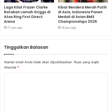
Laga Kilat Frazer Clarke
Kibar Bendera Merah Putih
Ratakan Lamah Griggs di
di Asia, Indonesia Panen
Atas Ring First Direct
Medali di Asian BMX
Arena
Championships 2026
17 jam ago
18 jam ago
Tinggalkan Balasan
Alamat email Anda tidak akan dipublikasikan.
Ruas yang wajib
ditandai
*