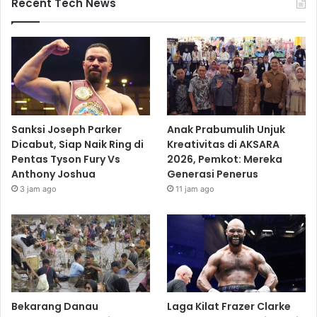
Recent Tech News
Sanksi Joseph Parker
Anak Prabumulih Unjuk
Dicabut, Siap Naik Ring di
Kreativitas di AKSARA
Pentas Tyson Fury Vs
2026, Pemkot: Mereka
Anthony Joshua
Generasi Penerus
3 jam ago
11 jam ago
Bekarang Danau
Laga Kilat Frazer Clarke