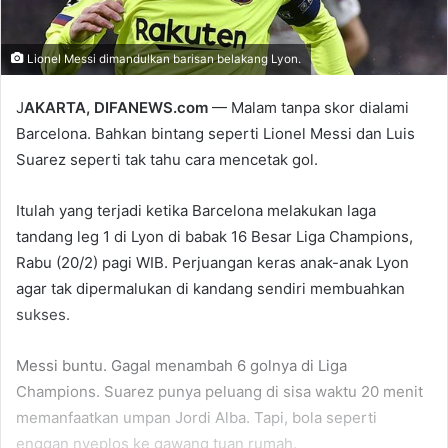
Lionel Messi dimandulkan barisan belakang Lyon.
J
AKARTA, DIFANEWS.com
— Malam tanpa skor dialami
Barcelona. Bahkan bintang seperti Lionel Messi dan Luis
Suarez seperti tak tahu cara mencetak gol.
Itulah yang terjadi ketika Barcelona melakukan laga
tandang leg 1 di Lyon di babak 16 Besar Liga Champions,
Rabu (20/2) pagi WIB. Perjuangan keras anak-anak Lyon
agar tak dipermalukan di kandang sendiri membuahkan
sukses.
Messi buntu. Gagal menambah 6 golnya di Liga
Champions. Suarez punya peluang di sisa waktu 20 menit
memanfaatkan umpan Jordi Alba. Tapi, bola seperti
enggan nyeplos ke gawang tuan rumah.