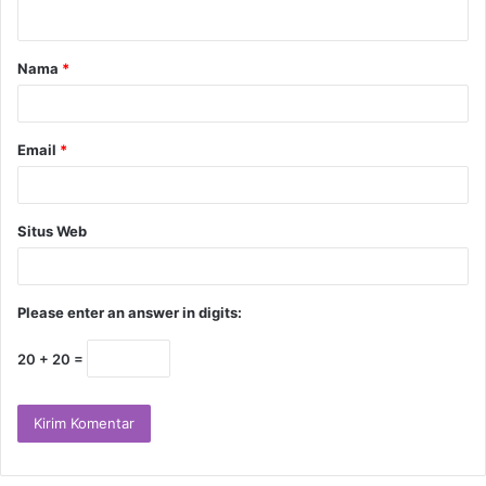
Nama
*
Email
*
Situs Web
Please enter an answer in digits:
20 + 20 =