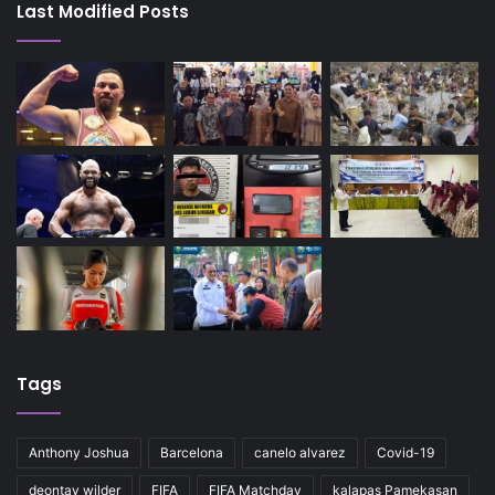
Last Modified Posts
Tags
Anthony Joshua
Barcelona
canelo alvarez
Covid-19
deontay wilder
FIFA
FIFA Matchday
kalapas Pamekasan