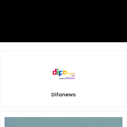
“Kami kuat di kandang, tapi hasil 0-0 di kandang lawan itu
berbabahaya,” kata Valverde.
Ya, hasil 1-1, 2-2, atau berapa pun skor imbang, akan
membuat Barcelona tersisih.
Pada pertandingan lainnya, Liverpool juga ditahan imbang
Bayern Munich. Sama seperti duel Lyon-Barcelona, kedua
tim sama-sama mandul. Leg 2 akan digelar di Allianz
Arena, kandang Munich.
16 Besar Liga Champions
Bayern Munich
Difanews
Liverpool