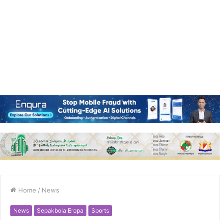
Home
/
News
News
Sepakbola Eropa
Sports