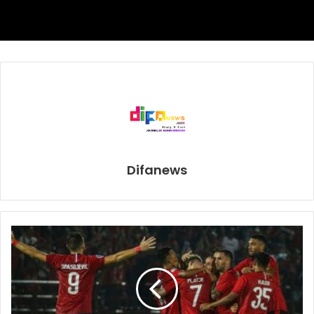
merenggut sabuk gelar WBA dari tangan Smith yang
notabene juara World Boxing Super Series.
Siapa saja pemegang gelar di kelas menengah super?
Setelah Canélo juga merebut gelar lowong WBC yang
dicopot dari David Benavidez, tinggal dua petinju yang jadi
juara di kelas ini. Ada Caleb Plant di IBF dan Billy Joe
Saunders di WBO.
Difanews
Plant direncanakan bertarung dengan Caleb Truax, Januari
2021. Saunders baru saja mempertahankan gelar melawan
Martin Murray, 4 Desember.
Saunders sempat dijadwalkan bertarung dengan Canélo
sejak awal 2020, namun berbagai masalah muncul,
termasuk wabah Covid-19.