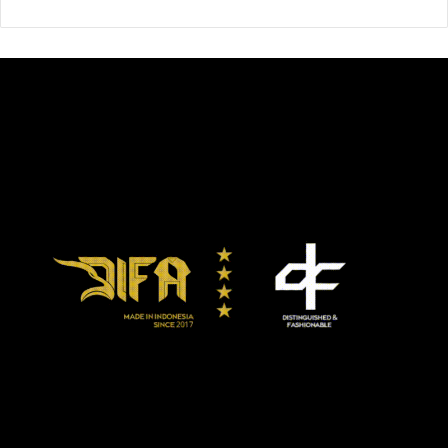
Ketika keduanya berdiri berjajar, Smith nampak sangat
jangkung dibandingkan Canélo. Wajar karena selisihnya
mencapai 16cm. Secara jangkauan, Smith juga lebih jauh
19cm. Artinya, ia sangat diuntungkan jika bisa bertarung
dalam jarak renggang dan tak membiarkan Canélo
mendekat.
Tapi, di atas ring, pertahanan Canélo yang begitu solid
membuat Smith sulit mendaratkan pukulan keras. Di sisi
lain, Canélo mampu membuat hidung Smith berdarah-
darah. Pukulan upper-cut yang dilayangkan Canélo dan
mendarat telak pastinya dilakukan dalam pertarungan jarak
lebih dekat.
Canélo mengatakan sebelum pertarungan, ingin
melakukan unifikasi di kelas menengah super setelah