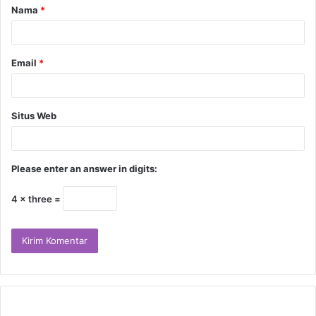
Nama
*
Email
*
Situs Web
Please enter an answer in digits:
4 × three =