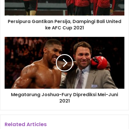
Melihat penampilan melawan Smith, Canélo pasti jadi
topdog di hadapan Plant dan Saunders.
Persipura Gantikan Persija, Dampingi Bali United
ke AFC Cup 2021
Tapi, sebelum berpikir meraup semua sabuk gelar di kelas
menengah super, kini rumor yang santer terdengar adalah
duél trilogi dengan Gennady Golovkin yang memaksa
Kamil Szeremeta mundur di ronde 7 untuk
mempertahankan gelar kelas menengah IBF, Jumat (18/12).
Kubu Golovkin yakin, setelah melihat penampilannya saat
menang atas Szeremeta, Golovkin akan menang di duél
ketiga. Di sisi lain, melihat penampilan Canélo saat
Megatarung Joshua-Fury Diprediksi Mei-Juni
mengalahkan Smith, banyak pihak meragukan Golovkin
2021
bisa menang atas Canélo.
Duél Canélo-Golovkin berakhir split draw pada September
Related Articles
2017. Dalam rematch, September 2018, Canélo menang