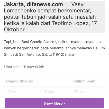
Jakarta, difanews.com
— Vasyl
Lomachenko sempat berkomentar,
postur tubuh jadi salah satu masalah
ketika ia kalah dari Teofimo Lopez, 17
Oktober.
Tapi, buat Saul Canélo Alvarez, fisik ternyata ternyata tak
banyak berpengaruh pada penampilannya melawan Callum
Smith di San Antonio, Sabtu (19/12) malam.
Lihat tabel di bawah ini:
Canélo Alvarez
Callum Smith
175cm
Tinggi
191cm
179cm
Jangkauan
198cm
Show More