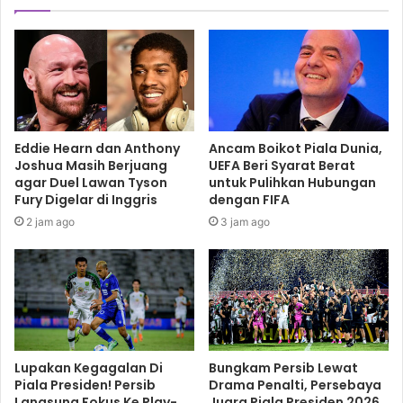
angka mayoritas.
Buat Canélo kini, duél berikutnya mungkin bukan dengan
siapa, tapi siapa yang paling diinginkan penonton dan
paling besar peluangnya meraup bayaran tinggi.
Eddie Hearn dan Anthony
Ancam Boikot Piala Dunia,
Sebab, selain Golovkin di kelas menengah, Dmitry Bivol,
Joshua Masih Berjuang
UEFA Beri Syarat Berat
agar Duel Lawan Tyson
untuk Pulihkan Hubungan
juara kelas berat ringan WBA pun ingin menjajal
Fury Digelar di Inggris
dengan FIFA
kemampuan Canélo yang pernah menang atas juara berat
2 jam ago
3 jam ago
ringan WBO Sergey Kovalev.
callum smith
canelo alvarez
Gennady golovkin
Lupakan Kegagalan Di
Bungkam Persib Lewat
Piala Presiden! Persib
Drama Penalti, Persebaya
Langsung Fokus Ke Play-
Juara Piala Presiden 2026