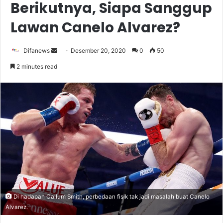
Berikutnya, Siapa Sanggup
Lawan Canelo Alvarez?
Send
Difanews
Desember 20, 2020
0
50
an
2 minutes read
email
Di hadapan Callum Smith, perbedaan fisik tak jadi masalah buat Canelo
Alvarez.