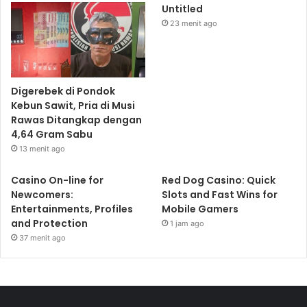
Untitled
23 menit ago
Digerebek di Pondok
Kebun Sawit, Pria di Musi
Rawas Ditangkap dengan
4,64 Gram Sabu
13 menit ago
Casino On-line for
Red Dog Casino: Quick
Newcomers:
Slots and Fast Wins for
Entertainments, Profiles
Mobile Gamers
and Protection
1 jam ago
37 menit ago