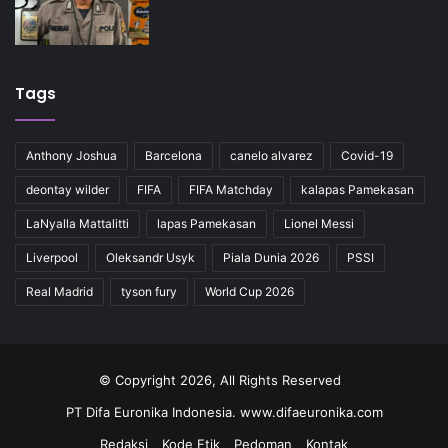
Tags
Anthony Joshua
Barcelona
canelo alvarez
Covid-19
deontay wilder
FIFA
FIFA Matchday
kalapas Pamekasan
LaNyalla Mattalitti
lapas Pamekasan
Lionel Messi
Liverpool
Oleksandr Usyk
Piala Dunia 2026
PSSI
Real Madrid
tyson fury
World Cup 2026
© Copyright 2026, All Rights Reserved
PT Difa Euronika Indonesia. www.difaeuronika.com
Redaksi
Kode Etik
Pedoman
Kontak