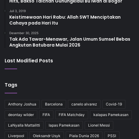
Hits, Bakso Taichan Gunungkidul Bu Iwan di Bogor
Juli 3, 2019
Keistimewaan Hari Rabu: Allah SWT Menciptakan
Cahaya pada Hari Itu
Desember 30, 2025
Tak Ada Tawar-Menawar, Jalan Umum Sumsel Bebas
Angkutan Batubara Mulai 2026
Last Modified Posts
Tags
Anthony Joshua
Barcelona
canelo alvarez
Covid-19
deontay wilder
FIFA
FIFA Matchday
kalapas Pamekasan
LaNyalla Mattalitti
lapas Pamekasan
Lionel Messi
Liverpool
Oleksandr Usyk
Piala Dunia 2026
PSSI