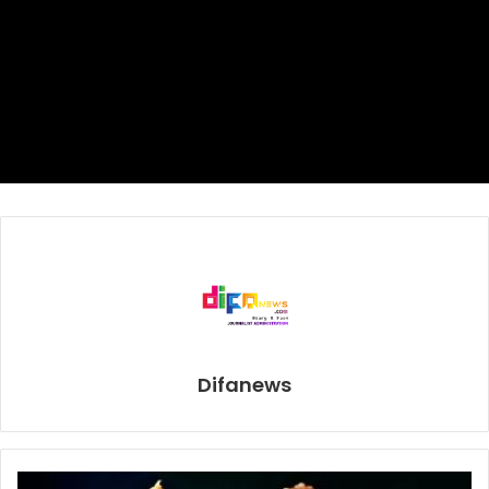
22 ini, Sumardji mengungkapkan bahwa itu tak lepas dari
karakter Sani yang memang seorang pekerja keras. Ia
bahkan kagum dengan sosoknya yang berlari tak kenal
lelah di atas lapangan.
Sani sendiri nampak semringah sekaligus terharu.
Beberapa kali terlihat ia menunduk, menengadahkan
kepala, menutup wajah dengan kedua tangannya, sampai
terlihat matanya agak berkaca-kaca dalam beberapa
kesempatan.
“Saya bersyukur dan berterima kasih kepada Allah SWT
yang telah memberikan hasil yang maksimal di
pertandingan Piala AFF di Kamboja. Saya terima kasih juga
Difanews
kepada Bapak Kapolri, Kapolda, Bapak Dansat Brimob, dan
seluruh anggota Satuan Brimob Polda Metro Jaya, dan
rekan-rekan anggota Kepolisian di Republik Indonesia.
Saya juga menyampaikan rasa terima kasih kepada