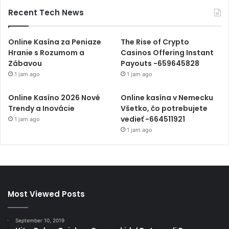
Recent Tech News
Online Kasína za Peniaze
The Rise of Crypto
Hranie s Rozumom a
Casinos Offering Instant
Zábavou
Payouts -659645828
1 jam ago
1 jam ago
Online Kasíno 2026 Nové
Online kasína v Nemecku
Trendy a Inovácie
Všetko, čo potrebujete
vedieť -664511921
1 jam ago
1 jam ago
Most Viewed Posts
September 10, 2019