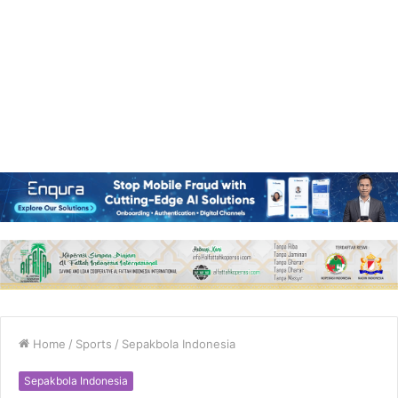
Home
/
Sports
/
Sepakbola Indonesia
Sepakbola Indonesia