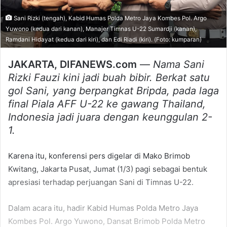
Sani Rizki (tengah), Kabid Humas Polda Metro Jaya Kombes Pol. Argo
Yuwono (kedua dari kanan), Manajer Timnas U-22 Sumardji (kanan),
Ramdani Hidayat (kedua dari kiri), dan Edi Riadi (kiri). (Foto: kumparan)
JAKARTA, DIFANEWS.com
—
Nama Sani
Rizki Fauzi kini jadi buah bibir. Berkat satu
gol Sani, yang berpangkat Bripda, pada laga
final Piala AFF U-22 ke gawang Thailand,
Indonesia jadi juara dengan keunggulan 2-
1.
Karena itu, konferensi pers digelar di Mako Brimob
Kwitang, Jakarta Pusat, Jumat (1/3) pagi sebagai bentuk
apresiasi terhadap perjuangan Sani di Timnas U-22.
Dalam acara itu, hadir Kabid Humas Polda Metro Jaya
Kombes Pol. Argo Yuwono, Dansat Brimob Polda Metro