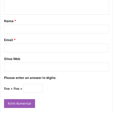
Nama
*
Email
*
Situs Web
Please enter an answer in digits:
five + five =