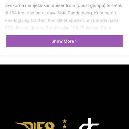
Dwikorita menjelaskan episentrum (pusat gempa) terletak
di 164 km arah barat daya Kota Pandeglang, Kabupaten
Pandeglang, Banten. Koordinat episentrum berada pada
7,32 derajat Lintang Selatan dan 104,75 derajat Bujur
Timur.
Show More
“Kedalaman pusat gempa 48 km,” kata Dwikorita.
Gempa ini terjadi akibat pergerakan lempeng Indo-
Australia. “Gempa dangkal akibat deformasi batuan di
dalam lempeng Indo-Australia,” kata dia.
Dwikorita menghimbau masyarakat tetap tenang dan
waspada. Sekaligus meminta masyarakat menghindari
bangunan-bangunan yang retak.
sumber : detikNews