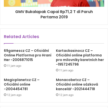
GMV Bukalapak Capai Rp71,2 T di Paruh
Pertama 2019
Related Articles
69gamescz CZ – Oficiální
Kartackasinocz CZ –
Online Platforma pro Hraní
Oficiální online platforma
Her -2006871015
pro milovníky karetních her
-1957245796
11 jam ago
11 jam ago
Magicplanetcz CZ –
Monacobetcz CZ –
Oficiální online
Oficiální online sázková
-2004454781
kancelář -2021444718
12 jam ago
12 jam ago