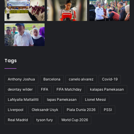
Tags
Anthony Joshua
Barcelona
canelo alvarez
Covid-19
deontay wilder
FIFA
FIFA Matchday
kalapas Pamekasan
LaNyalla Mattalitti
lapas Pamekasan
Lionel Messi
Liverpool
Oleksandr Usyk
Piala Dunia 2026
PSSI
Real Madrid
tyson fury
World Cup 2026