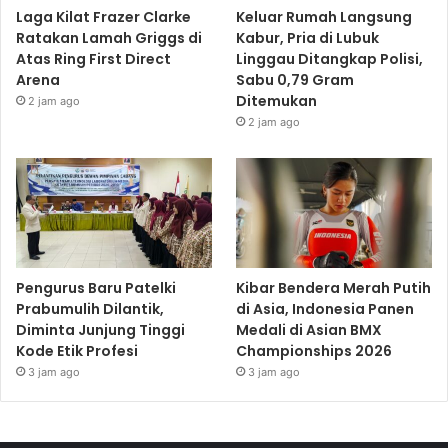
Laga Kilat Frazer Clarke
Keluar Rumah Langsung
Ratakan Lamah Griggs di
Kabur, Pria di Lubuk
Atas Ring First Direct
Linggau Ditangkap Polisi,
Arena
Sabu 0,79 Gram
Ditemukan
2 jam ago
2 jam ago
Pengurus Baru Patelki
Kibar Bendera Merah Putih
Prabumulih Dilantik,
di Asia, Indonesia Panen
Diminta Junjung Tinggi
Medali di Asian BMX
Kode Etik Profesi
Championships 2026
3 jam ago
3 jam ago