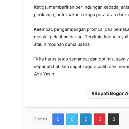
Ketiga, memberikan perlindungan kepada jenis-
perikanan, peternakan berupa peraturan daera
Keempat, pengembangan promosi dan pemasara
melalui pelatihan daring. Terakhir, keenam ya
atau himpunan dunia usaha.
“Kita harus tetap semangat dan optimis. saya y
sepenuh hati kita dapat segera pulih dan merai
Ade Yasin.
Bupati Bogor A
Facebook
Twitter
LinkedIn
Pinterest
Share via Email
Share