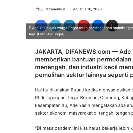
Send
Difanews
Agustus 18, 2020
an
Facebook
Twitter
LinkedIn
Pinterest
Messenger
Share via Email
email
Ade Yasin ajak warga Bogor tetap semangat dan optimis aga
lagi. (Foto: AyoBogor)
JAKARTA, DIFANEWS.com — Ade Yas
memberikan bantuan permodalan ba
menengah, dan industri kecil me
pemulihan sektor lainnya seperti 
Hal itu dikatakan Bupati ketika menyampaikan
RI di Lapangan Tegar Beriman, Cibinong, Kabup
kesempatan itu, Ade Yasin mengatakan ada en
sektor ekonomi masyarakat di tengah-tengah 
“Di masa pandemi ini kita harus bekerja lebi