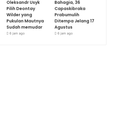
Oleksandr Usyk
Bahagia, 36
Pilih Deontay
Capaskibraka
Wilder yang
Prabumulih
Pukulan Mautnya
Ditempa Jelang 17
Sudah memudar
Agustus
6 jam ago
6 jam ago