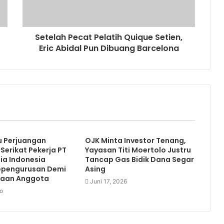
Setelah Pecat Pelatih Quique Setien,
Eric Abidal Pun Dibuang Barcelona
u Perjuangan
OJK Minta Investor Tenang,
Serikat Pekerja PT
Yayasan Titi Moertolo Justru
dia Indonesia
Tancap Gas Bidik Dana Segar
pengurusan Demi
Asing
raan Anggota
Juni 17, 2026
o