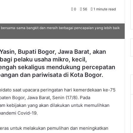
0
56
1 minute read
r bersama-sama bangkit dan meraih berbagai pencapaian yang lebih baik
in, Bupati Bogor, Jawa Barat, akan
gi pelaku usaha mikro, kecil,
nengah sekaligus mendukung percepatan
pangan dan pariwisata di Kota Bogor.
 pidato saat upacara peringatan hari kemerdekaan ke-75
aten Bogor, Jawa Barat, Senin (17/8). Pada
am kebijakan yang akan dilakukan untuk memulihkan
pandemi Covid-19.
h keras untuk melakukan pemulihan dan meningkatkan