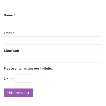
Nama
*
Email
*
Situs Web
Please enter an answer in digits:
3 × 1 =