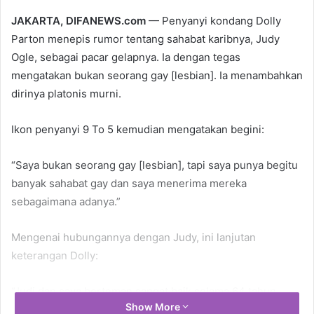
JAKARTA, DIFANEWS.com
— Penyanyi kondang Dolly
Parton menepis rumor tentang sahabat karibnya, Judy
Ogle, sebagai pacar gelapnya. Ia dengan tegas
mengatakan bukan seorang gay [lesbian]. Ia menambahkan
dirinya platonis murni.
Ikon penyanyi 9 To 5 kemudian mengatakan begini:
“Saya bukan seorang gay [lesbian], tapi saya punya begitu
banyak sahabat gay dan saya menerima mereka
sebagaimana adanya.”
Mengenai hubungannya dengan Judy, ini lanjutan
keterangan Dolly:
“Judi dan saya berteman sangat baik selama 64 tahun,
Show More
sejak kami masih kanak-kanak. Orang tua kami saling