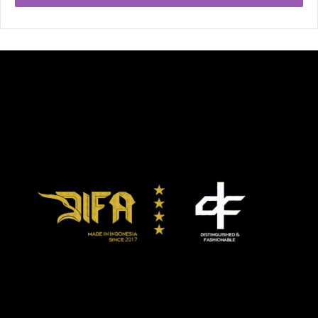
kenal, kami tumbuh bersama, kami seperti bersaudara,
menjadi sahabat terbaik.”
Dolly, 73 tahun, mengakui ia bukan satu-satunya selebriti
yang kena gosip seperti itu. Oprah Winprey dikabarkan
juga ada main dengan Gayle King.
“Ya, orang senang ngomong, senang gosip. Mereka
mengatakan tentang Oprah, padahal itu tidak benar,” kata
Dolly kepada The Sun.
Ikon music country itu memiliki suami, Carl Thomas Dean,
sejak 52 tahun lalu.
dolly parton
gay
judy ogle
oprah winprey