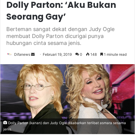
Dolly Parton: ‘Aku Bukan
Seorang Gay’
Berteman sangat dekat dengan Judy Ogle
membuat Dolly Parton dicurigai punya
hubungan cinta sesama jenis.
Send
Difanews
Februari 19, 2019
0
148
1 minute read
an
email
Dolly Parton (kanan) dan Judy Ogle dikabarkan terlibat asmara sesama
jenis.