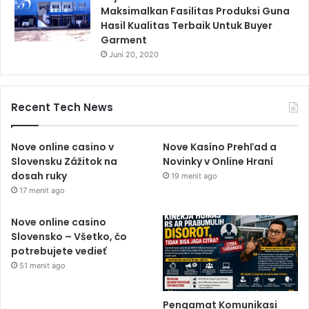
Maksimalkan Fasilitas Produksi Guna
Hasil Kualitas Terbaik Untuk Buyer
Garment
Juni 20, 2020
Recent Tech News
Nove online casino v
Nove Kasíno Prehľad a
Slovensku Zážitok na
Novinky v Online Hraní
dosah ruky
19 menit ago
17 menit ago
Nove online casino
Slovensko – Všetko, čo
potrebujete vedieť
51 menit ago
Pengamat Komunikasi