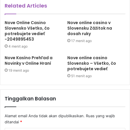
Related Articles
Dedet Oscar Primadi
DWP Kemenkes
Nove Online Casino
Nove online casino v
Korpri Kemenkes
Slovensko Všetko, čo
Slovensku Zážitok na
potrebujete vedieť
dosah ruky
-2049895453
17 menit ago
4 menit ago
Nove Kasíno Prehľad a
Nove online casino
Novinky v Online Hraní
Slovensko – Všetko, čo
potrebujete vedieť
19 menit ago
51 menit ago
Tinggalkan Balasan
Alamat email Anda tidak akan dipublikasikan.
Ruas yang wajib
ditandai
*