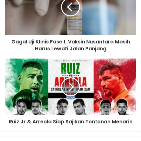
Oscar.
Total santunan yang diberikan kepada yatim piatu sebesar
Rp50,2 juta sementara Sembako yang diberikan total
senilai Rp241,7 juta.
Gagal Uji Klinis Fase 1, Vaksin Nusantara Masih
Harus Lewati Jalan Panjang
Penasihat DWP Ida Budi Gunadi Sadikin berharap
santunan yang diberikan ini bisa menambah keceriaan dan
semangat penerima di bulan Ramadhan ini.
“Harapan saya tentu acara sosial ini tidak berhenti hanya
pada pembagian Sembako, ke depannya mungkin DWP
bisa mengadakan acara sosial lain baik bagi internal
Kemenkes maupun masyarakat umum,” tutur Ida.
Ruiz Jr & Arreola Siap Sajikan Tontonan Menarik
Sumber
: Biro Komunikasi dan Pelayanan Masyarakat,
Kementerian Kesehatan RI.