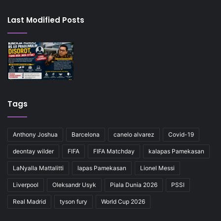
Last Modified Posts
Tags
Anthony Joshua
Barcelona
canelo alvarez
Covid-19
deontay wilder
FIFA
FIFA Matchday
kalapas Pamekasan
LaNyalla Mattalitti
lapas Pamekasan
Lionel Messi
Liverpool
Oleksandr Usyk
Piala Dunia 2026
PSSI
Real Madrid
tyson fury
World Cup 2026