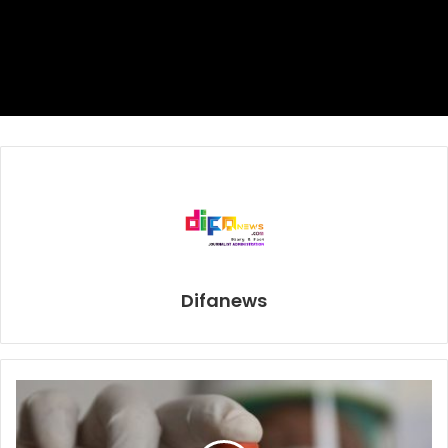
semangat, terus belajar yang rajin, terus berdoa, insya
Allah cita-cita kalian akan tercapai. Kepada bapak/ibu
penerima santunan sembako semoga dapat menambah
kebahagiaan bapak/ibu sekalian dalam menjalani ibadah
puasa dan juga Idul Fitri,” kata Dedet.
Ketua Korpri drg. Oscar Primadi, MPH mengaku setiap
tahun kegiatan sosial seperti ini dilakukan secara semarak,
tapi karena tahun ini pandemi Covid-19, maka kegiatan
dilakukan dengan terbatas. Namun demikian, lanjut Oscar,
hal ini tidak mengurangi semangat dan nilai yang
Difanews
terkandung dalam kegaitan tersebut.
“Kerja sama ini terus kita laksanakan seperti tahun-tahun
sebelumnya. Hal ini merupakan bentuk kepedulian dari
seluruh pegawai Satker Pusat Kemenkes untuk berbagi tali
kasih kepada saudara kita yang membutuhkan,” ucap