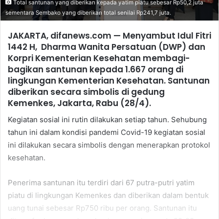
Total santunan yang diberikan kepada yatim piatu sebesar Rp50,2 juta
sementara Sembako yang diberikan total senilai Rp241,7 juta.
JAKARTA, difanews.com —
Menyambut Idul Fitri
1442 H, Dharma Wanita Persatuan (DWP) dan
Korpri Kementerian Kesehatan membagi-
bagikan santunan kepada 1.667 orang di
lingkungan Kementerian Kesehatan. Santunan
diberikan secara simbolis di gedung
Kemenkes, Jakarta, Rabu (28/4).
Kegiatan sosial ini rutin dilakukan setiap tahun. Sehubung
tahun ini dalam kondisi pandemi Covid-19 kegiatan sosial
ini dilakukan secara simbolis dengan menerapkan protokol
kesehatan.
Penerima santunan itu terdiri dari 67 putra-putri yatim
piatu di lingkungan Kemenkes dan diberikan dalam bentuk
uang tunai sebesar Rp750 ribu per orang. Santunan itu