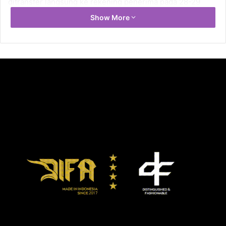
ditransfer langsung ke rekening penerima pada 28-29
April 2021.
Show More
Selain yatim piatu, santunan juga diberikan kepada 1.600
karyawan Kemenkes yang terdiri atas pengurus masjid
kantor Kemenkes, satuan pengaman, pramubakti, petugas
kebersihan, pengemudi, petugas pemeliharaan gedung
dan halaman kantor Kemenkes, karyawan minimarket Ayo
Sehat, dan karyawan kantin sehat. Santunan yang
diberikan berupa Sembako.
Ketua DWP Dedet Oscar Primadi mengatakan sudah setiap
tahun kegiatan sosial ini dilakukan bekerja sama dengan
Korpri Kemenkes. Walaupun dalam kondisi pandemi Covid-
19, DWP dan Korpri Kemenkes tetap melaksanakan
kegiatan dengan menerapkan protokol kesehatan.
“Kepada adik-adik penerima santunan kami harap tetap