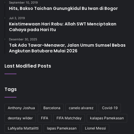
September 10, 2019
Hits, Bakso Taichan Gunungkidul Bu Iwan di Bogor
Juli 3, 2019
Keistimewaan Hari Rabu: Allah SWT Menciptakan
Cahaya pada Hari Itu
Desember 30, 2025
Tak Ada Tawar-Menawar, Jalan Umum Sumsel Bebas
Angkutan Batubara Mulai 2026
Last Modified Posts
Tags
Anthony Joshua
Barcelona
canelo alvarez
Covid-19
deontay wilder
FIFA
FIFA Matchday
kalapas Pamekasan
LaNyalla Mattalitti
lapas Pamekasan
Lionel Messi