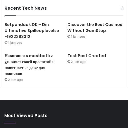
Recent Tech News
Betpandadk DK – Din
Discover the Best Casinos
Ultimative Spilleoplevelse
Without GamStop
-1922263312
1 jam ago
1 jam ago
Навигация в mostbet kz
Test Post Created
удивляет своей простотой и
2 jam ago
понятностью даже для
новичков
2 jam ago
Most Viewed Posts