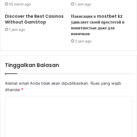
55 menit ago
1 jam ago
Discover the Best Casinos
Навигация в mostbet kz
Without GamStop
удивляет своей простотой и
понятностью даже для
1 jam ago
новичков
2 jam ago
Tinggalkan Balasan
Alamat email Anda tidak akan dipublikasikan.
Ruas yang wajib
ditandai
*