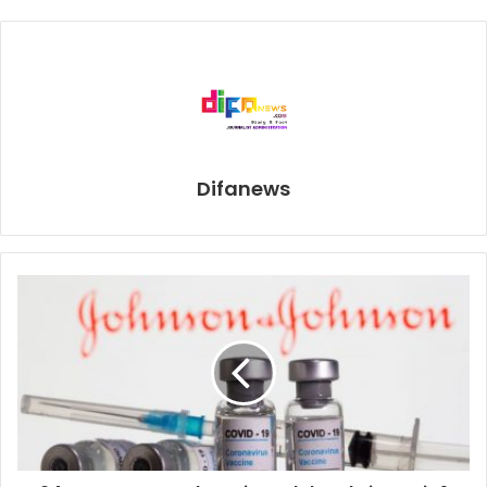
Gita pun menilai perlu ada penyikapan agar jumlah uang
beredar meningkat. Ia menyampaikan, uang beredar itu
hanya bisa meningkat dengan dua cara, mendatangkan
penanaman modal dari luar atau melakukan peminjaman.
“Ini menyambung dengan kerangka regulasi yang sudah
Difanews
dicanangkan di mana komitmen pemerintah agar
perbankan itu bisa meningkatkan penggelontoran atau
porsi kredit atau pimjaman untuk UMKM menjadi 20
persen di 2022, 25 persen di 2023, dan 30 persen di
2024.” tambah Gita.
“Ini akan sangat nyambung dengan kepentingan kita untuk
bisa meningkatkan citra dan eksistensi pengusaha UMKM
ke depan.”
Uang beredar dapat didefinisikan dalam arti sempit (M1)