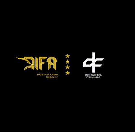
secara sistemik relatif terbatas disebabkan oleh uang
beredar.
Rasio uang beredar atau M2 terhadap Produk Domestik
Bruto (PDB) di Indonesia saat ini hanya 45 persen
dibandingkan negara tetangga seperti Singapura yang
telah mencapai di atas 125 persen.
“Kita bisa asumsikan di negara berkembang yang besar
dan negara maju itu rasio urang beredar atau M2 terhadap
PDB itu di atas 125 persen, bahkan ada yang mencapai 200
persen,” ujarnya, dilansir republika.co.id.
“Uang beredar itu sangat berkorelasi dengan sejauh mana
secepat apa atau kapasitas seorang mikro UMKM untuk
bisa memulihkan daya belinya, untuk bisa memulihkan
daya pasok atau daya produksinya.”