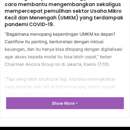
cara membantu mengembangkan sekaligus
mempercepat pemulihan sektor Usaha Mikro
Kecil dan Menengah (UMKM) yang terdampak
pandemi COVID-19.
“Bagaimana menopang kepentingan UMKM ke depan?
Cashflow itu penting, berkorelasi dengan inklusi
keuangan, dan itu hanya bisa ditopang dengan digitalisasi
agar akses kepada modal itu bisa lebih cepat,” beber
Chairman Ancora Group ini di Jakarta, Kamis (7/10).
“Tapi yang lebih struktural lagi, kita bisa meningkatkan
uang beredar atau M2 di Indonesia yang masih sangat
terbatas dibandingkan negara tetangga lainnya.”
Show More
Menurut Gita, peran digitalisasi sangat luar biasa baik
untuk kepentingan inklusi keuangan, pembayaran, serta
pengembangan UMKM. Kendati demikian, lanjutnya, hal itu