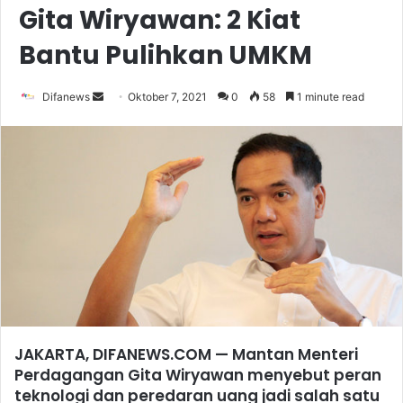
Gita Wiryawan: 2 Kiat
Bantu Pulihkan UMKM
Send
Difanews
Oktober 7, 2021
0
58
1 minute read
an
email
JAKARTA, DIFANEWS.COM — Mantan Menteri
Perdagangan Gita Wiryawan menyebut peran
teknologi dan peredaran uang jadi salah satu