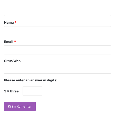
Nama
*
Email
*
Situs Web
Please enter an answer in digits:
3 × three =