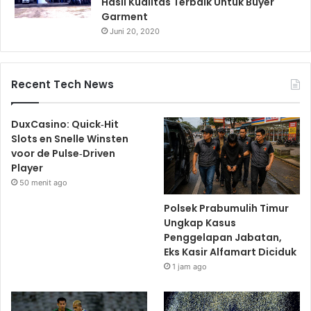
Hasil Kualitas Terbaik Untuk Buyer
Garment
Juni 20, 2020
Recent Tech News
DuxCasino: Quick‑Hit
Slots en Snelle Winsten
voor de Pulse‑Driven
Player
50 menit ago
Polsek Prabumulih Timur
Ungkap Kasus
Penggelapan Jabatan,
Eks Kasir Alfamart Diciduk
1 jam ago