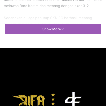
melawan Bara Kaltim dan menang dengan skor 3-2.
Sedangkan di laga penutup SKN FC berhasil menang
dengan skor tipis 2-1 atas lawannya Cosmo FC.
Show More
Berikut hasil pertandingan PFL,
Minggu (24/3):
Waktu
Pertandingan
Skor
12.00
WIB
Young Rior vs Devina PBM
4-4
14.00 WIB
Giga FC vs Pegasus FC
5-1
18.00 WIB
Vamos FC vs Bara Kaltim
3-2
20.00 WIB
Cosmo FC vs SKN FC
1-2