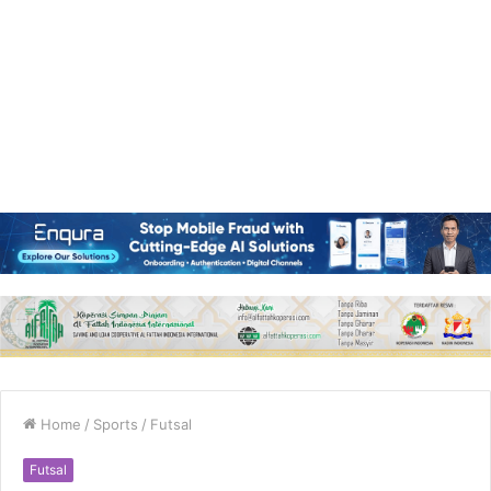
Home
/
Sports
/
Futsal
Futsal