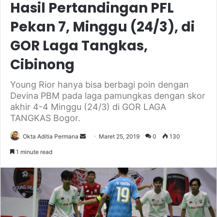
Hasil Pertandingan PFL
Pekan 7, Minggu (24/3), di
GOR Laga Tangkas,
Cibinong
Young Rior hanya bisa berbagi poin dengan
Devina PBM pada laga pamungkas dengan skor
akhir 4-4 Minggu (24/3) di GOR LAGA
TANGKAS Bogor.
Send
Okta Aditia Permana
Maret 25, 2019
0
130
an
1 minute read
email