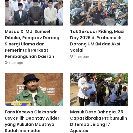
Musda XI MUI Sumsel
Tak Sekadar Riding, Maxi
Dibuka, Pemprov Dorong
Day 2026 di Prabumulih
Sinergi Ulama dan
Dorong UMKM dan Aksi
Pemerintah Perkuat
Sosial
Pembangunan Daerah
4 jam ago
1 jam ago
Fans Kecewa Oleksandr
Masuk Desa Bahagia, 36
Usyk Pilih Deontay Wilder
Capaskibraka Prabumulih
yang Pukulan Mautnya
Ditempa Jelang 17
Sudah memudar
Agustus