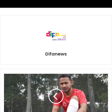
sepanjang waktu … ada banyak klub yang tertarik padanya
dan pada akhirnya, mungkin karena krisis virus corona,
tidak ada yang punya uang untuk membelinya, meski
sejujurnya kami siap melepasnya.”
“Syukurlah ia bertahan. Itulah alasan mengapa ia tidak ada
di skuad Liga Champions, satu-satunya alasan.”
Difanews
“Ia tak masuk di bench Liga Champions, tapi ada di Premier
League seperti tiga lainnya dan kini saya harus membuat
keputusan.”
“Kami masih, tentunya, punya opsi lain seperti Hendo
[Henderson] atau Gini [Wijnaldum] atau James [Milner] –
atau Robbo [Andrew Robertson] bisa main di centre-half
juga. Semuanya tak lebih kecil dari Mascherano,
contohnya, dan ia bermain bagus di posisi itu.”