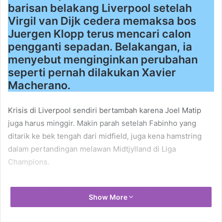
barisan belakang Liverpool setelah
Virgil van Dijk cedera memaksa bos
Juergen Klopp terus mencari calon
pengganti sepadan. Belakangan, ia
menyebut menginginkan perubahan
seperti pernah dilakukan Xavier
Macherano.
Krisis di Liverpool sendiri bertambah karena Joel Matip
juga harus minggir. Makin parah setelah Fabinho yang
ditarik ke bek tengah dari midfield, juga kena hamstring
dalam pertandingan melawan Midtjylland di Liga
Champions.
Klopp kini tinggal punya Joe Gomez sebagai pemain
Show More
senior di centre-back untuk pertandingan Premiership
melawan West Ham, Sabtu (31/10) ini. Opsi lainnya adalah