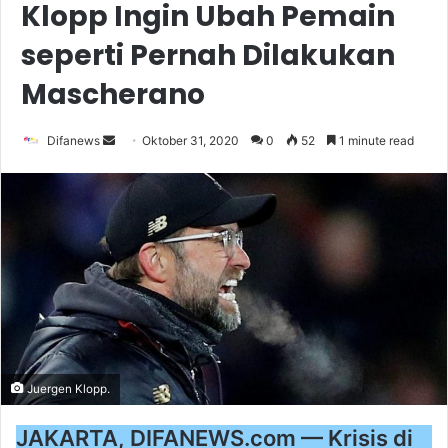
Klopp Ingin Ubah Pemain
seperti Pernah Dilakukan
Mascherano
Send
Difanews
Oktober 31, 2020
0
52
1 minute read
an
email
Juergen Klopp.
JAKARTA, DIFANEWS.com — Krisis di