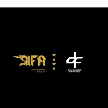
pemain-pemain muda seperti Nathaniel Phillips (23
tahun), Billy Koumetio (17), dan Rhys Williams (19).
Klopp juga mengatakan kemungkinan ia memanfaatkan
Jordan Henderson, Georginio Wijnaldum, James Milner,
atau Andy Robertson di centre-back. Di sini Klopp
sepertinya akan coba melakukan eksperimen mengubah
pemain gelandang bertahan menjadi bek tengah seperti
Mascherano.
“”Saya kenal Nat [Phillips] paling lama jadi saya sangat
senang dengan perkembangannya. Sejak saya
mengenalnya, ia membuat langkah besar dan istimewa
dengan karakter yang luar biasa,” kata Klopp kepada
wartawan.
“Saya mengatakan sebelumnya bahwa masalah kecilnya
adalah kami semua yakin, bagaimana penampilannya