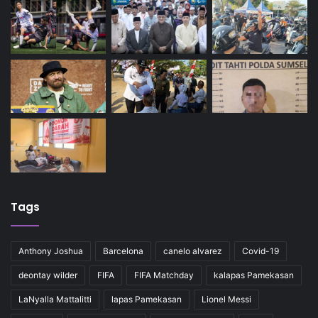
Tags
Anthony Joshua
Barcelona
canelo alvarez
Covid-19
deontay wilder
FIFA
FIFA Matchday
kalapas Pamekasan
LaNyalla Mattalitti
lapas Pamekasan
Lionel Messi