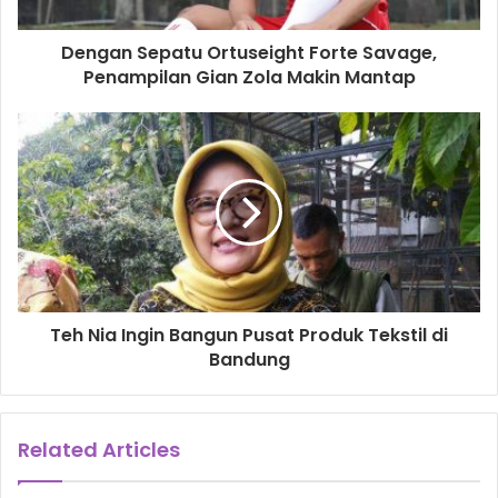
“Masih ada sejumlah opsi lain? Siapa? Setel tv Anda nanti
Dengan Sepatu Ortuseight Forte Savage,
pada pertandingan.”
Penampilan Gian Zola Makin Mantap
Liverpool mengoleksi 13 poin sejauh ini dan duduk di
posisi kedua klasemen sementara Premiership.
fabinho
Juergen Klopp
van dijk
xavier mascherano
Teh Nia Ingin Bangun Pusat Produk Tekstil di
Bandung
Related Articles