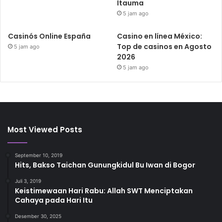
Itauma
5 jam ago
Casinós Online España
Casino en línea México:
Top de casinos en Agosto
5 jam ago
2026
5 jam ago
Most Viewed Posts
September 10, 2019
Hits, Bakso Taichan Gunungkidul Bu Iwan di Bogor
Juli 3, 2019
Keistimewaan Hari Rabu: Allah SWT Menciptakan
Cahaya pada Hari Itu
Desember 30, 2025