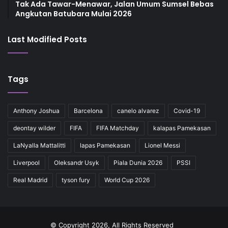
Tak Ada Tawar-Menawar, Jalan Umum Sumsel Bebas
Angkutan Batubara Mulai 2026
Last Modified Posts
Tags
Anthony Joshua
Barcelona
canelo alvarez
Covid-19
deontay wilder
FIFA
FIFA Matchday
kalapas Pamekasan
LaNyalla Mattalitti
lapas Pamekasan
Lionel Messi
Liverpool
Oleksandr Usyk
Piala Dunia 2026
PSSI
Real Madrid
tyson fury
World Cup 2026
© Copyright 2026, All Rights Reserved