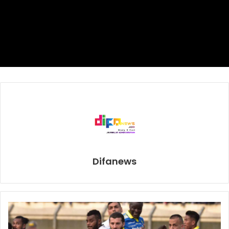
ramah anak,”jelasnya.
Menurutnya selama ini masjid hanya digunakan pada
waktu sholat dan mengaji sementara di luar waktu tersebut
masjid dikunci. Untuk itu ia berharap dengan kegiatan ini
semakin banyak masjid yang mau mengakomodasi
kepentingan anak dan melindungi mereka dari berbagai
bentuk kekerasan dan diskriminasi.
“Dengan memberikan pemahaman terhadap anak tentang
peran penting masjid, masyarakat dapat memenuhi hak
anak atas pendidikan, kreativitas budaya serta
Difanews
pemanfaatan waktu di luar sekolah,”pungkasnya, dikutip
dari insitekaltim.com.
Kota Layak Anak
Masjid Ramah Anak