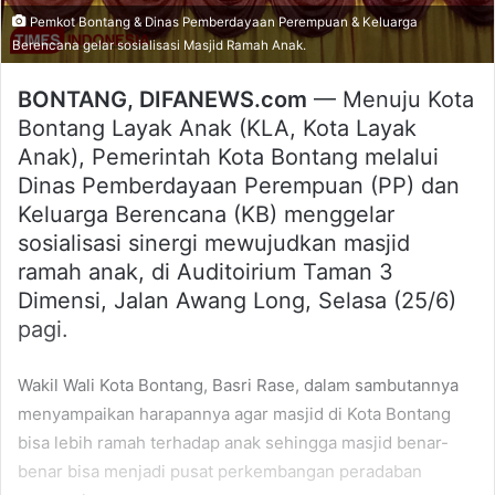
Pemkot Bontang & Dinas Pemberdayaan Perempuan & Keluarga
Berencana gelar sosialisasi Masjid Ramah Anak.
BONTANG, DIFANEWS.com
— Menuju Kota
Bontang Layak Anak (KLA, Kota Layak
Anak), Pemerintah Kota Bontang melalui
Dinas Pemberdayaan Perempuan (PP) dan
Keluarga Berencana (KB) menggelar
sosialisasi sinergi mewujudkan masjid
ramah anak, di Auditoirium Taman 3
Dimensi, Jalan Awang Long, Selasa (25/6)
pagi.
Wakil Wali Kota Bontang, Basri Rase, dalam sambutannya
menyampaikan harapannya agar masjid di Kota Bontang
bisa lebih ramah terhadap anak sehingga masjid benar-
benar bisa menjadi pusat perkembangan peradaban