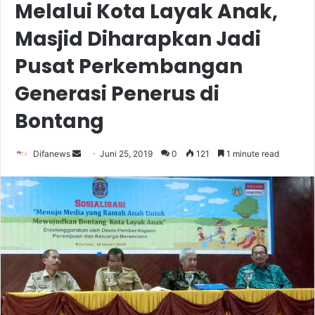
Melalui Kota Layak Anak,
Masjid Diharapkan Jadi
Pusat Perkembangan
Generasi Penerus di
Bontang
Send
Difanews
Juni 25, 2019
0
121
1 minute read
an
email