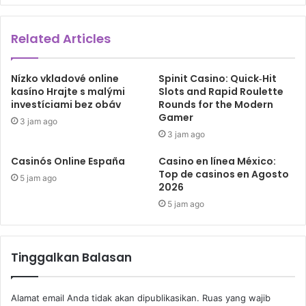
Related Articles
Nízko vkladové online
Spinit Casino: Quick‑Hit
kasíno Hrajte s malými
Slots and Rapid Roulette
investíciami bez obáv
Rounds for the Modern
Gamer
3 jam ago
3 jam ago
Casinós Online España
Casino en línea México:
Top de casinos en Agosto
5 jam ago
2026
5 jam ago
Tinggalkan Balasan
Alamat email Anda tidak akan dipublikasikan.
Ruas yang wajib