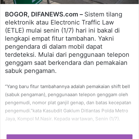
BOGOR, DIFANEWS.com –
Sistem tilang
elektronik atau Electronic Traffic Law
(ETLE) mulai senin (1/7) hari ini bakal di
lengkapi empat fitur tambahan. Yakni
pengendara di dalam mobil dapat
terdeteksi. Mulai dari penggunaan telepon
genggam saat berkendara dan pemakaian
sabuk pengaman.
“Yang baru fitur tambahannya adalah pemakaian shift bell
(sabuk pengaman), penggunaaan telepon genggam oleh
pengemudi, nomor plat ganjil genap, dan batas kecepatan
pengemudi.”kata Kasubdit Gaklum Ditlantas Polda Metro
Jaya, Kompol M.Nasir. Kepada wartawan, Senin (1/7).
Ada 10 kamera tilang elektronik yang dilengkapi dengan