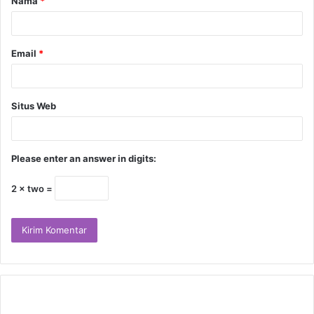
Nama
*
Email
*
Situs Web
Please enter an answer in digits:
2 × two =