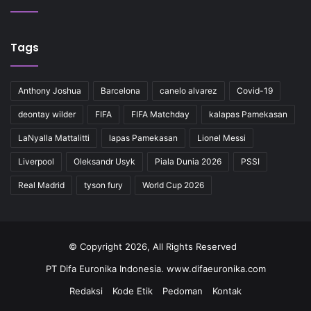
Tags
Anthony Joshua
Barcelona
canelo alvarez
Covid-19
deontay wilder
FIFA
FIFA Matchday
kalapas Pamekasan
LaNyalla Mattalitti
lapas Pamekasan
Lionel Messi
Liverpool
Oleksandr Usyk
Piala Dunia 2026
PSSI
Real Madrid
tyson fury
World Cup 2026
© Copyright 2026, All Rights Reserved
PT Difa Euronika Indonesia. www.difaeuronika.com
Redaksi
Kode Etik
Pedoman
Kontak