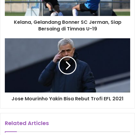
Sangat sulit. Secara keuangan, risiko besar, petinju yang
sakit, perlu sokongan tim medis untuk memberikan
perlindungan. Beruntung kami mendapatkan bantuan dana
Kelana, Gelandang Bonner SC Jerman, Siap
dari sponsor kami melalui saluran TV kami.
Bersaing di Timnas U-19
Kapan Anda menggelar pertandingan lagi?
Maret. Kita sama-sama merasakan masa-masa sulit. Tapi
kita tetap punya keyakinan masa sulit ini akan berakhir dan
kita akan lebih kuat.
Oleh: Robert Coster/Fightnews.com
Jose Mourinho Yakin Bisa Rebut Trofi EFL 2021
Belgica Pena
Shuan Boxing
Related Articles