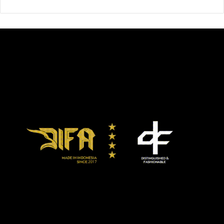
Saya diperkenalkan tinju oleh saya yang mencintai
olahraga ini. Ia yang membiayai di awal. Sangat sulit. Kami
hanya punya satu petinju, tak ada sasana (gym). Usia saya
baru 23.
Bagaimana sekarang?
Kami memiliki sebuah gym besar, ring, 10 petinju, pelatih,
ahli diet. Kami sudah mementaskan 30 pertarungan. Kami
belajar dan kami berinvestasi. Kini kami punya saluran TV
sendiri [Shuan TV] dan pelatih Jesus Castillo yang cerdas
dan sangat berdedikasi.
Belgica Pena di tengah para petinjunya.
Anda punya harapan dengan petinju-petinju Anda?
Kami keluarga. Dua petinju kami, Felix Valera dan Alberto
Puello sudah memenangkan gelar WBA. Nolberto Jimenez