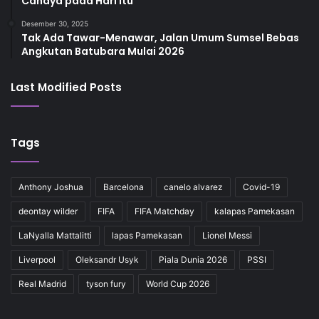
Cahaya pada Hari Itu
Desember 30, 2025
Tak Ada Tawar-Menawar, Jalan Umum Sumsel Bebas
Angkutan Batubara Mulai 2026
Last Modified Posts
Tags
Anthony Joshua
Barcelona
canelo alvarez
Covid-19
deontay wilder
FIFA
FIFA Matchday
kalapas Pamekasan
LaNyalla Mattalitti
lapas Pamekasan
Lionel Messi
Liverpool
Oleksandr Usyk
Piala Dunia 2026
PSSI
Real Madrid
tyson fury
World Cup 2026