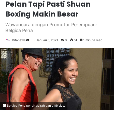
Pelan Tapi Pasti Shuan
Boxing Makin Besar
Wawancara dengan Promotor Perempuan:
Belgica Pena
Send
Difanews
Januari 6, 2021
0
51
1 minute read
an
email
Belgica Pena penuh gairah dan ambisius.