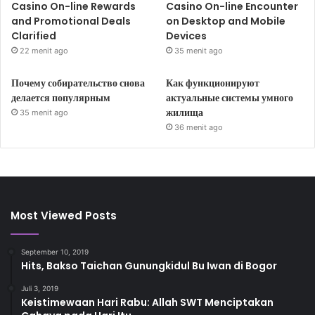
Casino On-line Rewards
Casino On-line Encounter
and Promotional Deals
on Desktop and Mobile
Clarified
Devices
22 menit ago
35 menit ago
Почему собирательство снова
Как функционируют
делается популярным
актуальные системы умного
жилища
35 menit ago
36 menit ago
Most Viewed Posts
September 10, 2019
Hits, Bakso Taichan Gunungkidul Bu Iwan di Bogor
Juli 3, 2019
Keistimewaan Hari Rabu: Allah SWT Menciptakan