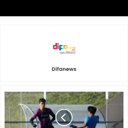
sudah dua kali bertarung untuk perebutan gelar WBA.
Salah satunya draw di Jepang. Ia mendapat pengurangan
angka, kalau tidak ia sudah jadi juara dunia.
Erick Rosa di kelas layang mini memenangkan dua gelar
regional di duél debutnya dan hanya dengan dua kali naik
ring ia sudah masuk peringkat 9 WBA. Setahu saya hanya
ada dua petinju lain yang merebut gelar di duél debutnya –
Lomachenko dan Justis Huni dari Australia.
Difanews
Sulitkan jadi promotor wanita di olahraga yang sangat
laki-laki ini?
Tidak juga. Jangan jadikan gender sebagai isu. Itu yang
ingin saya katakan.
Tahun ini [2020] Anda mempromosikan dua pertarungan
bubble atau ruang tertutup, sulit?