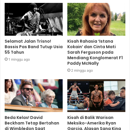
Selamat Jalan Trisno!
Kisah Rahasia ‘Istana
Bassis Pas Band Tutup Usia
Kokain’ dan Cinta Mati
55 Tahun
Sarah Ferguson pada
Mendiang Konglomerat F1
1 minggu ago
Paddy McNally
2 minggu ago
Beda Kelas! David
Kisah di Balik Warisan
Beckham Tetap Bertahan
Meksiko-Amerika Ryan
di Wimbledon Saat
Garcia, Alasan Sang King