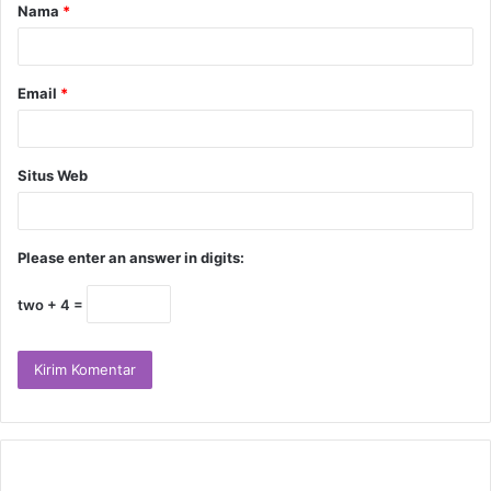
Nama
*
Email
*
Situs Web
Please enter an answer in digits:
two + 4 =