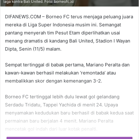
laga kontra Bali United. Foto: borneofc.id
DIFANEWS.COM – Borneo FC terus menjaga peluang juara
mereka di Liga Super Indonesia musim ini. Semangat
pantang menyerah tim Pesut Etam diperlihatkan usai
menang dramatis di kandang Bali United, Stadion I Wayan
Dipta, Senin (11/5) malam.
Sempat tertinggal di babak pertama, Mariano Peralta dan
kawan-kawan berhasil melakukan ‘remontada’ atau
membalikkan skor dengan kemenangan 3-2.
Borneo FC tertinggal lebih dulu lewat gol gelandang
Serdadu Tridatu, Tappei Yachida di menit 24. Upaya
menyamakan kedudukan baru berhasil di babak kedua saat
permainan baru berjalan 4 menit. Mariano Peralta
mencetak gol indah dari luar kotak penalti.