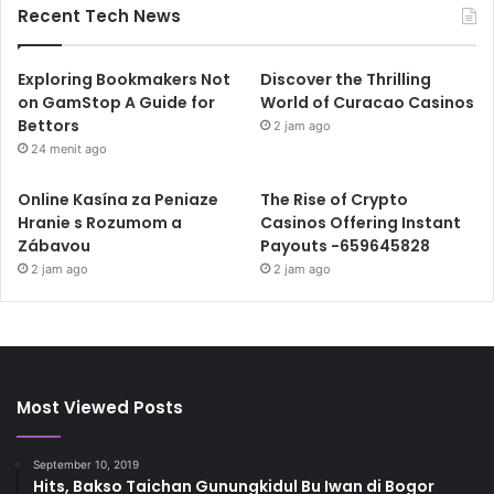
Recent Tech News
Exploring Bookmakers Not
Discover the Thrilling
on GamStop A Guide for
World of Curacao Casinos
Bettors
2 jam ago
24 menit ago
Online Kasína za Peniaze
The Rise of Crypto
Hranie s Rozumom a
Casinos Offering Instant
Zábavou
Payouts -659645828
2 jam ago
2 jam ago
Most Viewed Posts
September 10, 2019
Hits, Bakso Taichan Gunungkidul Bu Iwan di Bogor