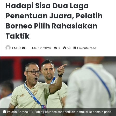
Hadapi Sisa Dua Laga
Penentuan Juara, Pelatih
Borneo Pilih Rahasiakan
Taktik
Send
FM 87
Mei 12, 2026
0
59
1 minute read
an
email
Pelatih Borneo FC, Fabio Lefundes saat berikan instruksi ke pemain pada