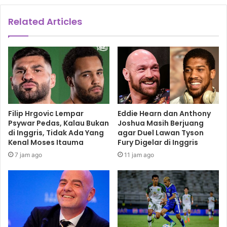
Related Articles
Filip Hrgovic Lempar
Eddie Hearn dan Anthony
Psywar Pedas, Kalau Bukan
Joshua Masih Berjuang
di Inggris, Tidak Ada Yang
agar Duel Lawan Tyson
Kenal Moses Itauma
Fury Digelar di Inggris
7 jam ago
11 jam ago