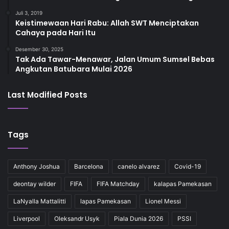
Juli 3, 2019
Keistimewaan Hari Rabu: Allah SWT Menciptakan
Cahaya pada Hari Itu
Desember 30, 2025
Tak Ada Tawar-Menawar, Jalan Umum Sumsel Bebas
Angkutan Batubara Mulai 2026
Last Modified Posts
Tags
Anthony Joshua
Barcelona
canelo alvarez
Covid-19
deontay wilder
FIFA
FIFA Matchday
kalapas Pamekasan
LaNyalla Mattalitti
lapas Pamekasan
Lionel Messi
Liverpool
Oleksandr Usyk
Piala Dunia 2026
PSSI