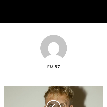
“Kalau saya bicara sekarang, rahasianya akan terbongkar.
Saya masih punya dua laga sisa, jadi biarlah ini menjadi
rahasia dulu”, ujar Lefundes di laman resmi klub.
Kemenangan di Bali membuat peluang juara Borneo FC
masih tetap terjaga. Meski berada di posisi kedua, namun
Borneo FC memiliki poin sama dengan Persib Bandung
yang berada di puncak klasemen, yakni 72 poin.
Selanjutnya, di pekan ke-33, Pesut Etam akan
FM 87
menyambangi markas Persijap Jepara, 17 Mei mendatang.
Laga penutup kompetisi akan digelar di kandang sendiri
saat menjamu Malut United pada 23 Mei.
Borneo FC
Liga Indonesia