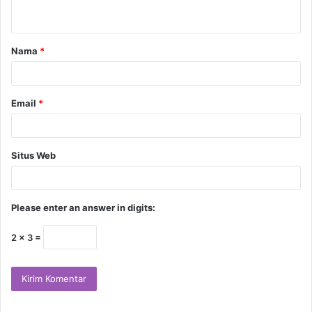
Nama
*
Email
*
Situs Web
Please enter an answer in digits:
2 × 3 =