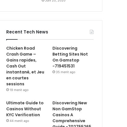
Juni 20, 2020
Recent Tech News
Chicken Road
Discovering
Crash Game –
Betting Sites Not
Gains rapides,
On Gamstop
Cash Out
-719451531
instantané, et Jeu
35 menit ago
en courtes
sessions
19 menit ago
Ultimate Guide to
Discovering New
Casinos Without
Non GamStop
KYC Verification
Casinos A
Comprehensive
44 menit ago
Guide -702755265