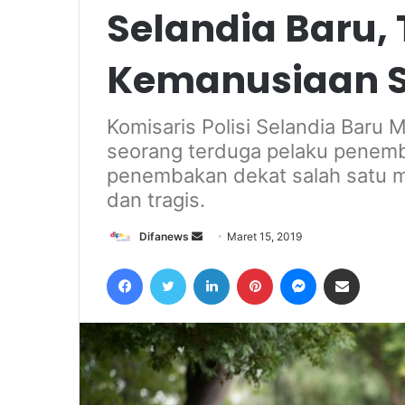
Selandia Baru, 
Kemanusiaan S
Komisaris Polisi Selandia Bar
seorang terduga pelaku penem
penembakan dekat salah satu ma
dan tragis.
Send
Difanews
Maret 15, 2019
an
Facebook
Twitter
LinkedIn
Pinterest
Messenger
Share via Email
email