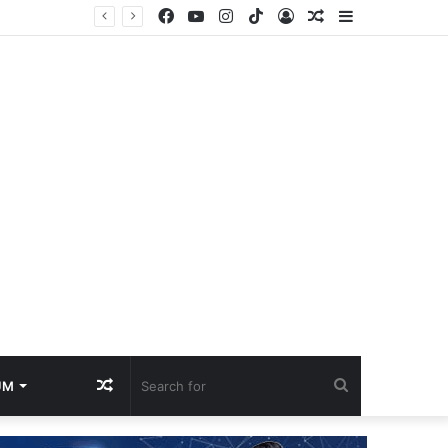
Facebook
YouTube
Instagram
TikTok
Log
Random
Sidebar
essions
In
Article
Random
Search
UM
Article
for