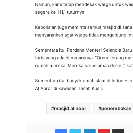
Namun, kami tetap mendesak warga untuk was
segera ke 111,” tuturnya.
Kepolisian juga meminta semua masjid di sana
menyarankan agar warga tidak mengunjungi mas
Sementara itu, Perdana Menteri Selandia Bar
turis yang ada di negaranya. “Orang-orang men
rumah mereka. Mereka harus aman di sini,” kat
Sementara itu, banyak umat Islam di Indonesia
Al Abror di kawasan Tanah Kusir.
masjid al noor
penembakan d
Facebook
Twitter
LinkedIn
Pinterest
Share via Emai