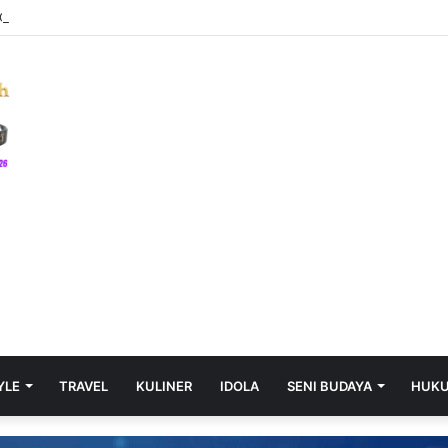
Crash Game – Gains rapides, Cash Out instantané, et Jeu en courtes s
YLE
TRAVEL
KULINER
IDOLA
SENI BUDAYA
HUK