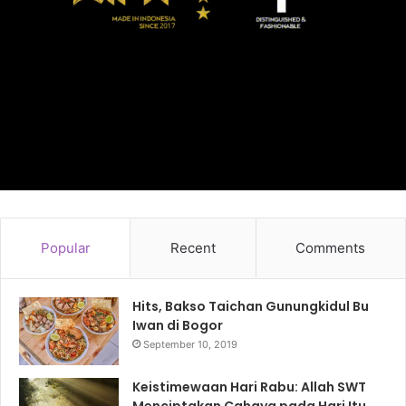
Syarat Jadi Santri Tahfizh
Popular
Recent
Comments
Hits, Bakso Taichan Gunungkidul Bu
Iwan di Bogor
September 10, 2019
Keistimewaan Hari Rabu: Allah SWT
Menciptakan Cahaya pada Hari Itu