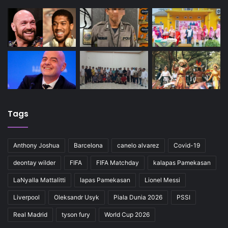
Tags
Anthony Joshua
Barcelona
canelo alvarez
Covid-19
deontay wilder
FIFA
FIFA Matchday
kalapas Pamekasan
LaNyalla Mattalitti
lapas Pamekasan
Lionel Messi
Liverpool
Oleksandr Usyk
Piala Dunia 2026
PSSI
Real Madrid
tyson fury
World Cup 2026