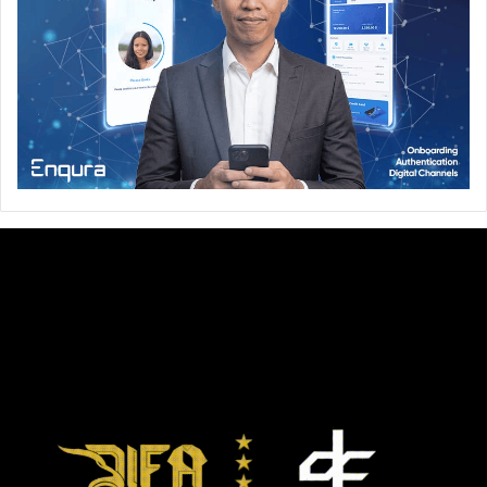
Masjid Jami Al-Abror.
Menurut Ustadz Soparman, dalam setahun setiap siswa
ditargetkan hafal 20 juz Al-Qur’an. “Tapi, kalau mereka
cerdas, dalam setahun bisa hafal 30 juz,” ujarnya.
“Kami prioritaskan untuk warga Kampung Perigi, Tanah
Kusir, untuk masuk dan dididik menjadi hafizh Qur’an di
sini,” kata Ustadz Soparman lagi. “Tapi, tentu kami buka
untuk siapa saja yang mau, dari mana saja.”
Dzul Ikrom
Rumah Tahfidz di Jakarta
Rumah Tahfizh Al-Jihadi
Soparman Syaroni
Sudharno