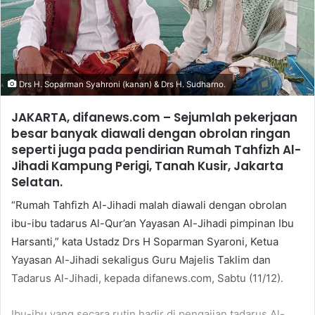
Drs H. Soparman Syahroni (kanan) & Drs H. Sudharno.
JAKARTA, difanews.com – Sejumlah pekerjaan
besar banyak diawali dengan obrolan ringan
seperti juga pada pendirian Rumah Tahfizh Al-
Jihadi Kampung Perigi, Tanah Kusir, Jakarta
Selatan.
“Rumah Tahfizh Al-Jihadi malah diawali dengan obrolan
ibu-ibu tadarus Al-Qur’an Yayasan Al-Jihadi pimpinan Ibu
Harsanti,” kata Ustadz Drs H Soparman Syaroni, Ketua
Yayasan Al-Jihadi sekaligus Guru Majelis Taklim dan
Tadarus Al-Jihadi, kepada difanews.com, Sabtu (11/12).
Ibu-ibu yang secara rutin hadir di pengajian tadarus Al-