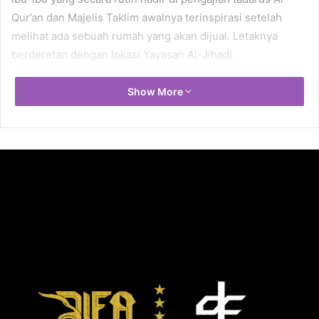
Qur’an dan Majelis Taklim awalnya terinspirasi setelah
melihat ada sebuah rumah yang akan dijual. Letaknya
berderetan dengan lokasi Yayasan Al-Jihadi.
Maka, suatu hari pada 2016, Uun Tarjuni, salah satu
Show More
anggota pengajian tadarus dan majelis taklim,
menyampaikan ide pendirian itu kepada Ustadz Soparman
dengan cara membeli rumah yang akan dijual itu untuk
pembangunan Rumah Tahfizh.
Tak cuma menyampaikan gagasan, Uun juga memberikan
dana awal.
Menurut Ustadz Soparman, ada sekitar 80-an ibu-ibu
anggota pengajian dan majelis taklim di bawah
bimbingannya. Mereka terdiri atas ibu-ibu yang pernah
mengikuti umrah bersama biro perjalanan haji dan umrah