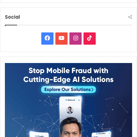
4. Masyarakat Umum, lancar baca
Qur’an dan bersedia menunda
Social
bekerja atau kegiatan lain selama
setahun.
Facebook
YouTube
Instagram
TikTok
Tahap awal, Rumah Tahfizh Al-Jihadi menerima maksimal
40 santri khusus laki-laki. Rumah Tahfizh untuk santri
wanita baru masuk dalam perencanaan Yayasan.
Selama
nyantri
, semua kebutuhan makan ditanggung
Yayasan. Namun, mereka dibebani target hafalan. Jika
dalam tes uji hafalan gagal, mereka diwajibkan membayar
semua biaya akomodasi selama
nyantri
.
“Kalau lulus tes hafalan, mereka dibebaskan dari biaya
apapun sampai lulus hafal Qur’an,” tambah Ustadz Dzul
Ikrom yang juga mengajar Hadits setiap Kamis malam di