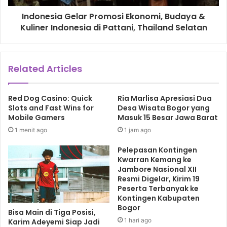
“Ya, kami bayar secara cicilan sebanyak Rp1,3 miliar karena
Indonesia Gelar Promosi Ekonomi, Budaya &
yang Rp100 juta sebagai infaq pemilik lahan,” terang
Kuliner Indonesia di Pattani, Thailand Selatan
Sudharno.
Related Articles
Red Dog Casino: Quick
Ria Marlisa Apresiasi Dua
Slots and Fast Wins for
Desa Wisata Bogor yang
Mobile Gamers
Masuk 15 Besar Jawa Barat
1 menit ago
1 jam ago
Pelepasan Kontingen
Kwarran Kemang ke
Jambore Nasional XII
Resmi Digelar, Kirim 19
Peserta Terbanyak ke
Kontingen Kabupaten
Bogor
Ustadz Muhammad Dzul Ikrom Lc.
Bisa Main di Tiga Posisi,
1 hari ago
Karim Adeyemi Siap Jadi