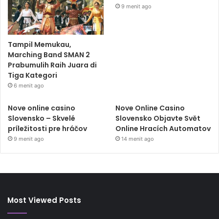
9 menit ago
Tampil Memukau,
Marching Band SMAN 2
Prabumulih Raih Juara di
Tiga Kategori
6 menit ago
Nove online casino
Nove Online Casino
Slovensko – Skvelé
Slovensko Objavte Svět
príležitosti pre hráčov
Online Hracích Automatov
9 menit ago
14 menit ago
Most Viewed Posts