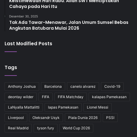
Keistimewaan Hari Rabu: Allah SWT Menciptakan
Cahaya pada Hari Itu
Desember 30, 2025
Tak Ada Tawar-Menawar, Jalan Umum Sumsel Bebas
Angkutan Batubara Mulai 2026
Last Modified Posts
Tags
Anthony Joshua
Barcelona
canelo alvarez
Covid-19
deontay wilder
FIFA
FIFA Matchday
kalapas Pamekasan
LaNyalla Mattalitti
lapas Pamekasan
Lionel Messi
Liverpool
Oleksandr Usyk
Piala Dunia 2026
PSSI
Real Madrid
tyson fury
World Cup 2026