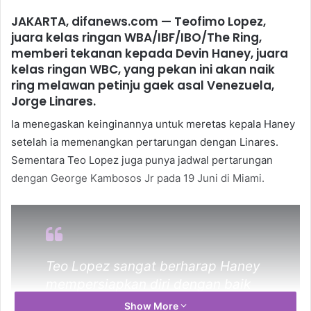
JAKARTA, difanews.com — Teofimo Lopez,
juara kelas ringan WBA/IBF/IBO/The Ring,
memberi tekanan kepada Devin Haney, juara
kelas ringan WBC, yang pekan ini akan naik
ring melawan petinju gaek asal Venezuela,
Jorge Linares.
Ia menegaskan keinginannya untuk meretas kepala Haney
setelah ia memenangkan pertarungan dengan Linares.
Sementara Teo Lopez juga punya jadwal pertarungan
dengan George Kambosos Jr pada 19 Juni di Miami.
Teo Lopez sangat berharap Haney
mempersiapkan diri dengan baik
untuk memenangkan pertarungan
Show More