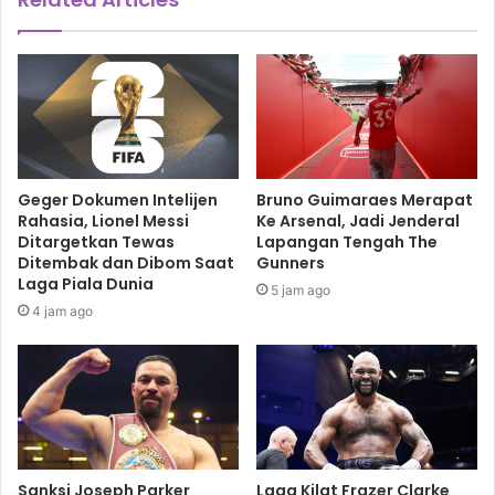
Geger Dokumen Intelijen
Bruno Guimaraes Merapat
Rahasia, Lionel Messi
Ke Arsenal, Jadi Jenderal
Ditargetkan Tewas
Lapangan Tengah The
Ditembak dan Dibom Saat
Gunners
Laga Piala Dunia
5 jam ago
4 jam ago
Sanksi Joseph Parker
Laga Kilat Frazer Clarke