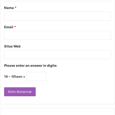
Nama
*
Email
*
Situs Web
Please enter an answer in digits:
19 − fifteen =