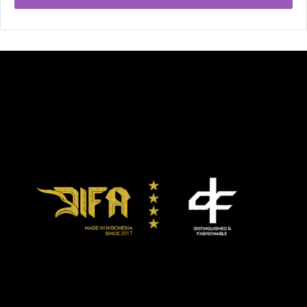
dengan Linares. Setelah itu, juga
setelah ia meringkus Kambosos,
Teo Lopez ingin menguji
kesungguhan Haney yang awal
2021 menantangnya.
“Saya tak peduli ia mau atau tidak bertarung dengan saya,”
kata Teo Lopez kepada BoxingScene.com, dalam latihan di
City Athletic Boxing Gym, Selasa (25/5).
“Saya menjadikannya lawan wajib saya. Kami akan terus
memburunya. Jika ia pasang harga terlalu tinggi, kami
minta duél dilelang. Ia takkan bisa lari. Ia mungkin coba lari.
Tapi tak ada yang tahu. Siapa pun tak boleh berburuk
sangka kepada orang lain.”