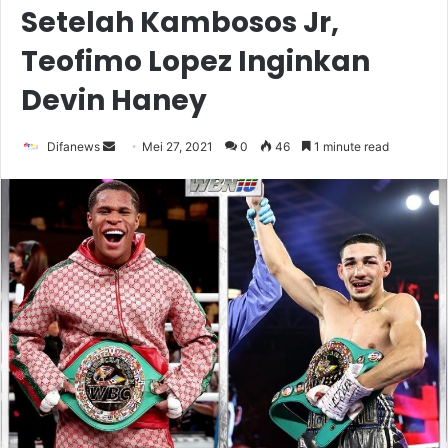
Setelah Kambosos Jr,
Teofimo Lopez Inginkan
Devin Haney
Send
Difanews
Mei 27, 2021
0
46
1 minute read
an
email