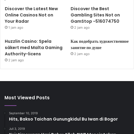
Discover the Latest New
Discover the Best
Online Casinos Not on
Gambling Sites Not on
Your Radar
GamStop -516074750
1 jam ago
2 jam ago
Huzzlin Casino: Spela
Как подобрать художественное
säkert med Malta Gaming
занятие по душе
Authority-licens
2 jam ago
2 jam ago
Most Viewed Posts
September 10, 2019
Hits, Bakso Taichan Gunungkidul Bu Iwan di Bogor
Juli 3, 2019