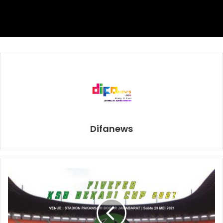
Menurut Teo Lopez, jika Triller Fight Club memenangkan
lelang 6.018.000 dolar AS untuk pertarungannya melawan
Kambosos, tentu akan banyak juga pihak yang tertarik
mementaskan duélnya melawan Haney.
Haney saat ini memang menyandang sabuk gelar kelas
ringan WBC yang notabene Teo Lopez adalah franchise
champion WBC setelah kemenangannya atas Vasyl
Lomachenko. Menurut Haney, Lomachenko sepertinya tak
ingin memenangkan duélnya melawan Teo Lopez. Karena
Difanews
itu ia menganggap sabuk gelarnya di WBC sebagai sah.
“Ia bukan juara WBC,” tegas Teo
Lopez. “Ia juara email. Ia baru sah
setelah Anda mengesahkannya.