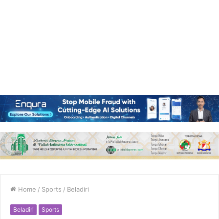
Home
/
Sports
/
Beladiri
Beladiri
Sports