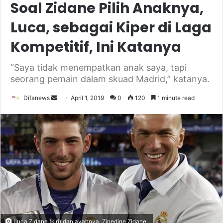
Soal Zidane Pilih Anaknya,
Luca, sebagai Kiper di Laga
Kompetitif, Ini Katanya
“Saya tidak menempatkan anak saya, tapi
seorang pemain dalam skuad Madrid,” katanya.
Send
Difanews
April 1, 2019
0
120
1 minute read
an
email
Luca Zidane (kiri) dan ayahnya, Zinedine Zidane.