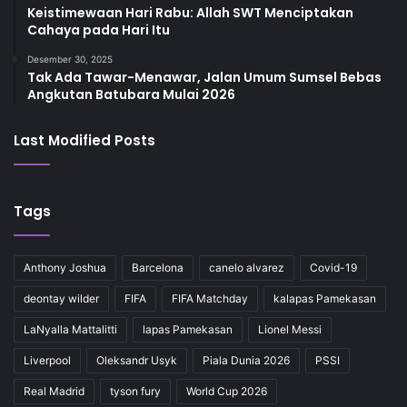
Keistimewaan Hari Rabu: Allah SWT Menciptakan
Cahaya pada Hari Itu
Desember 30, 2025
Tak Ada Tawar-Menawar, Jalan Umum Sumsel Bebas
Angkutan Batubara Mulai 2026
Last Modified Posts
Tags
Anthony Joshua
Barcelona
canelo alvarez
Covid-19
deontay wilder
FIFA
FIFA Matchday
kalapas Pamekasan
LaNyalla Mattalitti
lapas Pamekasan
Lionel Messi
Liverpool
Oleksandr Usyk
Piala Dunia 2026
PSSI
Real Madrid
tyson fury
World Cup 2026