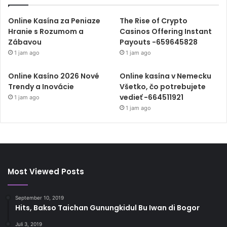
Online Kasína za Peniaze
The Rise of Crypto
Hranie s Rozumom a
Casinos Offering Instant
Zábavou
Payouts -659645828
1 jam ago
1 jam ago
Online Kasíno 2026 Nové
Online kasína v Nemecku
Trendy a Inovácie
Všetko, čo potrebujete
vedieť -664511921
1 jam ago
1 jam ago
Most Viewed Posts
September 10, 2019
Hits, Bakso Taichan Gunungkidul Bu Iwan di Bogor
Juli 3, 2019