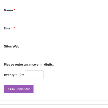
Nama
*
Email
*
Situs Web
Please enter an answer in digits:
twenty + 19 =