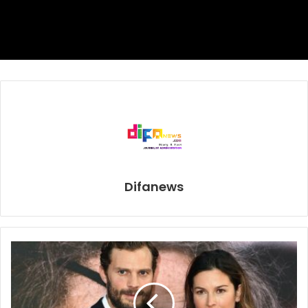
Madrid mengonfirmasi sehari sebelum pertandingan
bahwa Thibaut cedera tendon. Masih belum jelas apakah
Navas sudah bisa dimainkan atau tidak saat Madrid
melawat ke Valencia, Kamis pekan ini.
luca zidane
Real Madrid
zinedine zidane
Difanews