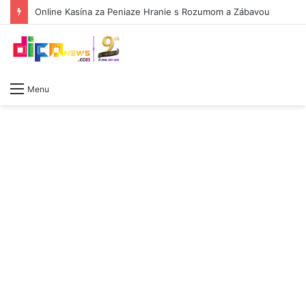
The Rise of Crypto Casinos Offering Instant Payouts -659645828
Menu