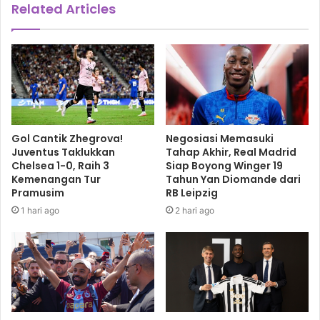
Related Articles
Gol Cantik Zhegrova!
Negosiasi Memasuki
Juventus Taklukkan
Tahap Akhir, Real Madrid
Chelsea 1-0, Raih 3
Siap Boyong Winger 19
Kemenangan Tur
Tahun Yan Diomande dari
Pramusim
RB Leipzig
1 hari ago
2 hari ago