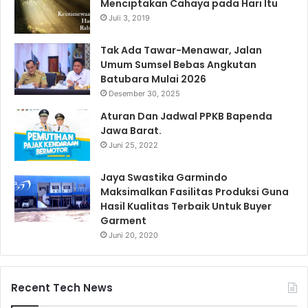
Menciptakan Cahaya pada Hari Itu
Juli 3, 2019
Tak Ada Tawar-Menawar, Jalan
Umum Sumsel Bebas Angkutan
Batubara Mulai 2026
Desember 30, 2025
Aturan Dan Jadwal PPKB Bapenda
Jawa Barat.
Juni 25, 2022
Jaya Swastika Garmindo
Maksimalkan Fasilitas Produksi Guna
Hasil Kualitas Terbaik Untuk Buyer
Garment
Juni 20, 2020
Recent Tech News