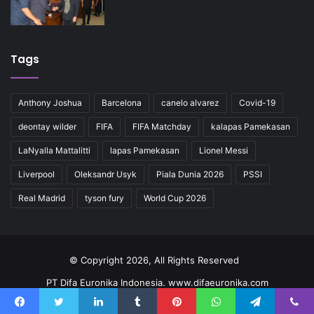
Tags
Anthony Joshua
Barcelona
canelo alvarez
Covid-19
deontay wilder
FIFA
FIFA Matchday
kalapas Pamekasan
LaNyalla Mattalitti
lapas Pamekasan
Lionel Messi
Liverpool
Oleksandr Usyk
Piala Dunia 2026
PSSI
Real Madrid
tyson fury
World Cup 2026
© Copyright 2026, All Rights Reserved
PT Difa Euronika Indonesia. www.difaeuronika.com
Redaksi
Kode Etik
Pedoman
Kontak