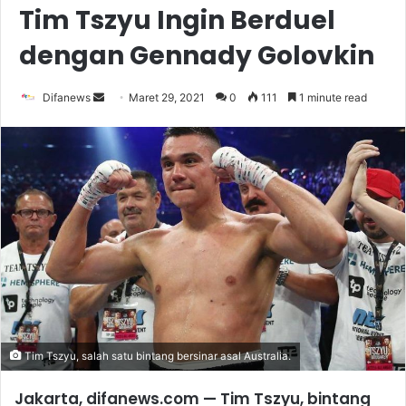
Tim Tszyu Ingin Berduel
dengan Gennady Golovkin
Send
Difanews
Maret 29, 2021
0
111
1 minute read
an
email
Tim Tszyu, salah satu bintang bersinar asal Australia.
Jakarta, difanews.com
— Tim Tszyu, bintang