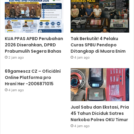
KUA PPAS APBD Perubahan
Tak Berkutik! 4 Pelaku
2026 Diserahkan, DPRD
Curas SPBU Pendopo
Prabumulih Segera Bahas
Ditangkap di Muara Enim
2 jam ago
4 jam ago
69gamescz CZ – Oficiální
Online Platforma pro
Hraní Her -2006871015
4 jam ago
Jual Sabu dan Ekstasi, Pria
45 Tahun Diciduk Satres
Narkoba Polres OKU Timur
4 jam ago