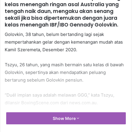
kelas menengah ringan asal Australia yang
tengah naik daun, mengaku akan senang
sekali jika bisa dipertemukan dengan juara
kelas menengah IBF/IBO Gennady Golovkin.
Golovkin, 38 tahun, belum bertanding lagi sejak
mempertahankan gelar dengan kemenangan mudah atas
Kamil Szeremeta, Desember 2020.
Tszyu, 26 tahun, yang masih bermain satu kelas di bawah
Golovkin, sepertinya akan mendapatkan peluang
bertarung sebelum Golovkin pensiun.
“Duél impian saya adalah melawan GGG,” kata Tszyu,
dilansir BoxingScene.com dari news.com.au.
“Ia pernah jadi idola saya sampai pada satu titik di mana
Show More
saya ingin bertarung dengannya,” tambah Tszyu yang akan