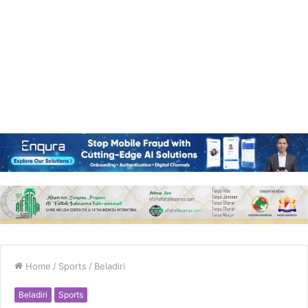
Home
/
Sports
/
Beladiri
Beladiri
Sports