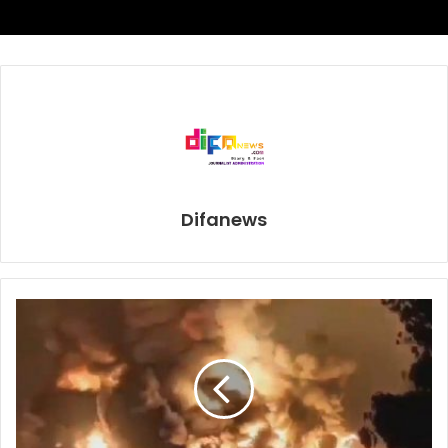
politis di sini dan itu jadi agak sulit direalisasikan.”
Castano asal Argentina menang angka atas Teixeira asal
Brasil pada Februari 2021 untuk merebut gelar kelas
menengah ringan WBO.
Dalam daftar peringkat sendiri, Tszyu di posisi 11 WBC, 7
WBA, 3 IBF, dan 2 WBO –peringkat 1 kosong.
Difanews
dennis hogan
Gennady golovkin
Tim Tszyu