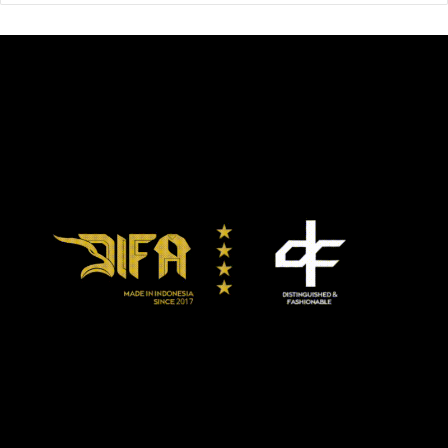
bertarung dengan Dennis Hogan di Newcaslte, Australia,
31 Maret.
Menurut Tszyu, Hogan adalah lawan yang tepat baginya
sebelum mendapatkan peluang bertarung perebutan gelar.
Hogan pernah bertarung dengan juara-juara dunia seperti
Jaime Munguia [kalah angka mayoritas] dan Jermall Charlo
[kalah TKO).
“Saya meneropong mereka-mereka pemegang gelar,
khususnya Jermell Charlo karena ia memegang semua
sabuk gelar [WBA, WBC, dan IBF kelas menengah ringan].
Tapi, ada juga [Brian] Castano yang punya sabuk gelar
[WBO]. Saya penantang peringkat 1.”
“Jika [Patrick] Teixeira menang, ia akan langsung jadi
lawan saya, tapi Castano yang menang. Ada banyak hal