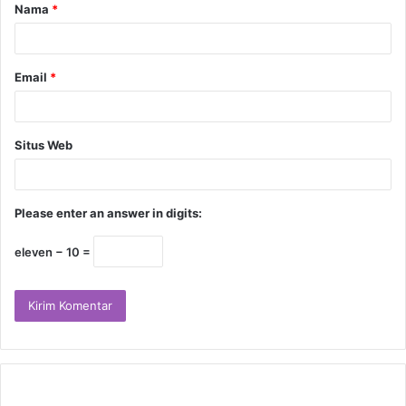
Nama
*
Email
*
Situs Web
Please enter an answer in digits:
eleven − 10 =