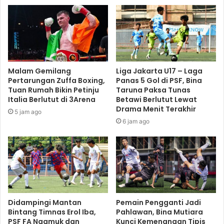
Malam Gemilang
Liga Jakarta U17 – Laga
Pertarungan Zuffa Boxing,
Panas 5 Gol di PSF, Bina
Tuan Rumah Bikin Petinju
Taruna Paksa Tunas
Italia Berlutut di 3Arena
Betawi Berlutut Lewat
Drama Menit Terakhir
5 jam ago
6 jam ago
Didampingi Mantan
Pemain Pengganti Jadi
Bintang Timnas Erol Iba,
Pahlawan, Bina Mutiara
PSF FA Ngamuk dan
Kunci Kemenangan Tipis