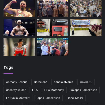
Tags
Anthony Joshua
Barcelona
canelo alvarez
Covid-19
deontay wilder
FIFA
FIFA Matchday
kalapas Pamekasan
LaNyalla Mattalitti
lapas Pamekasan
Lionel Messi