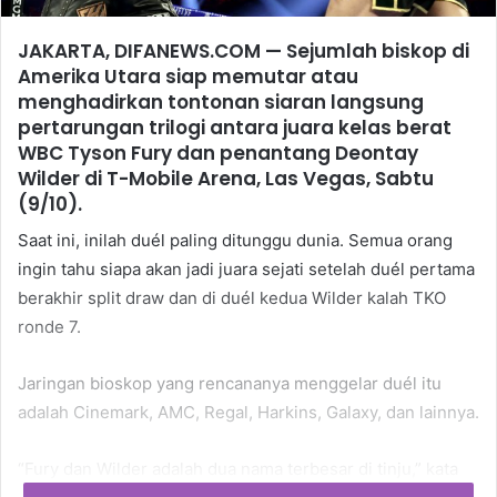
JAKARTA, DIFANEWS.COM — Sejumlah biskop di
Amerika Utara siap memutar atau
menghadirkan tontonan siaran langsung
pertarungan trilogi antara juara kelas berat
WBC Tyson Fury dan penantang Deontay
Wilder di T-Mobile Arena, Las Vegas, Sabtu
(9/10).
Saat ini, inilah duél paling ditunggu dunia. Semua orang
ingin tahu siapa akan jadi juara sejati setelah duél pertama
berakhir split draw dan di duél kedua Wilder kalah TKO
ronde 7.
Jaringan bioskop yang rencananya menggelar duél itu
adalah Cinemark, AMC, Regal, Harkins, Galaxy, dan lainnya.
“Fury dan Wilder adalah dua nama terbesar di tinju,” kata