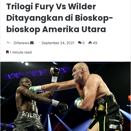
Trilogi Fury Vs Wilder
Ditayangkan di Bioskop-
bioskop Amerika Utara
Send
Difanews
September 24, 2021
0
49
an
1 minute read
email