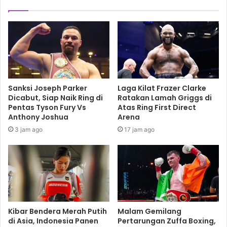
Sanksi Joseph Parker
Laga Kilat Frazer Clarke
Dicabut, Siap Naik Ring di
Ratakan Lamah Griggs di
Pentas Tyson Fury Vs
Atas Ring First Direct
Anthony Joshua
Arena
3 jam ago
17 jam ago
Kibar Bendera Merah Putih
Malam Gemilang
di Asia, Indonesia Panen
Pertarungan Zuffa Boxing,