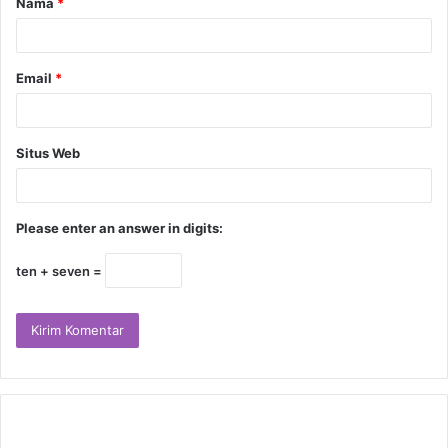
Nama
*
Email
*
Situs Web
Please enter an answer in digits:
ten + seven =