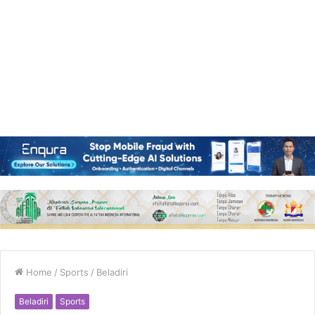
Home
/
Sports
/
Beladiri
Beladiri
Sports