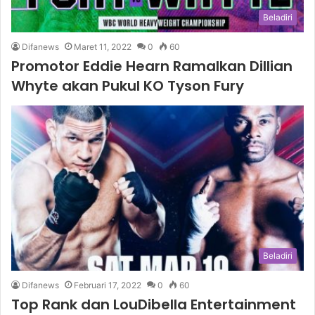
Beladiri
Difanews
Maret 11, 2022
0
60
Promotor Eddie Hearn Ramalkan Dillian
Whyte akan Pukul KO Tyson Fury
Beladiri
Difanews
Februari 17, 2022
0
60
Top Rank dan LouDibella Entertainment