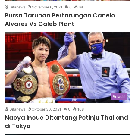
Difanews
November 6, 2021
0
68
Bursa Taruhan Pertarungan Canelo
Alvarez Vs Caleb Plant
Beladiri
Difanews
Oktober 30, 2021
0
108
Naoya Inoue Ditantang Petinju Thailand
di Tokyo