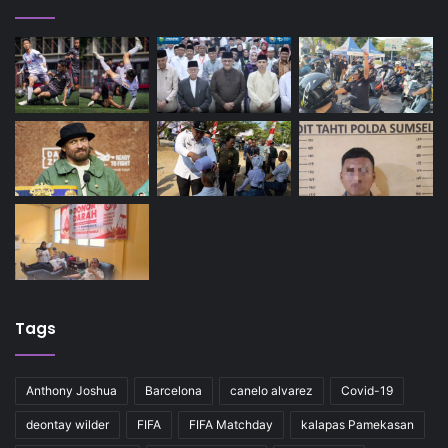
Tags
Anthony Joshua
Barcelona
canelo alvarez
Covid-19
deontay wilder
FIFA
FIFA Matchday
kalapas Pamekasan