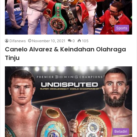
Sports
Difanews
November 10, 2021
0
105
Canelo Alvarez & Keindahan Olahraga
Tinju
Beladiri