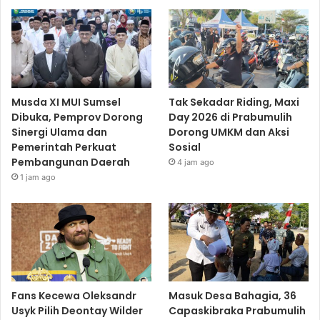
Musda XI MUI Sumsel
Tak Sekadar Riding, Maxi
Dibuka, Pemprov Dorong
Day 2026 di Prabumulih
Sinergi Ulama dan
Dorong UMKM dan Aksi
Pemerintah Perkuat
Sosial
Pembangunan Daerah
4 jam ago
1 jam ago
Fans Kecewa Oleksandr
Masuk Desa Bahagia, 36
Usyk Pilih Deontay Wilder
Capaskibraka Prabumulih