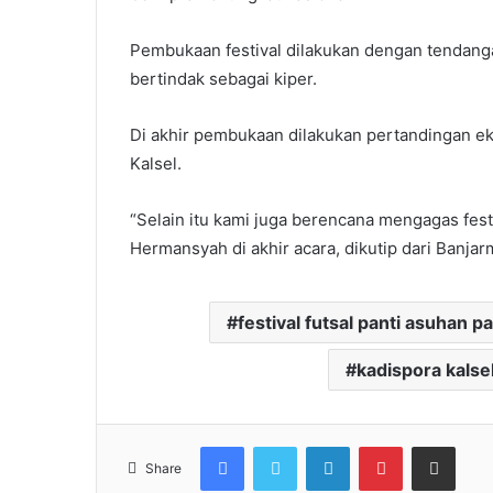
Pembukaan festival dilakukan dengan tendang
bertindak sebagai kiper.
Di akhir pembukaan dilakukan pertandingan eksi
Kalsel.
“Selain itu kami juga berencana mengagas festi
Hermansyah di akhir acara, dikutip dari Banjarm
festival futsal panti asuhan 
kadispora kalse
Facebook
Twitter
LinkedIn
Pinterest
Share via Email
Share