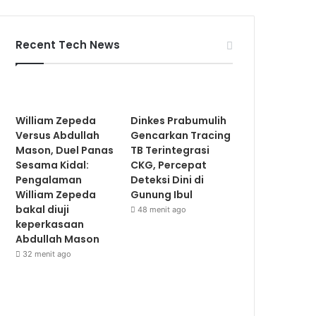
Recent Tech News
William Zepeda
Dinkes Prabumulih
Versus Abdullah
Gencarkan Tracing
Mason, Duel Panas
TB Terintegrasi
Sesama Kidal:
CKG, Percepat
Pengalaman
Deteksi Dini di
William Zepeda
Gunung Ibul
bakal diuji
48 menit ago
keperkasaan
Abdullah Mason
32 menit ago