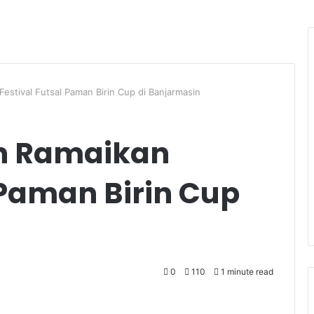
estival Futsal Paman Birin Cup di Banjarmasin
an Ramaikan
 Paman Birin Cup
0
110
1 minute read