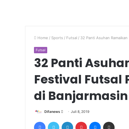
Home
/
Sports
/
Futsal
/
32 Panti Asuhan Ramaikan F
Futsal
32 Panti Asuh
Festival Futsal
di Banjarmasin
Send
Difanews
Juli 8, 2019
an
Facebook
Twitter
LinkedIn
Pinterest
Messenger
Share via Email
email