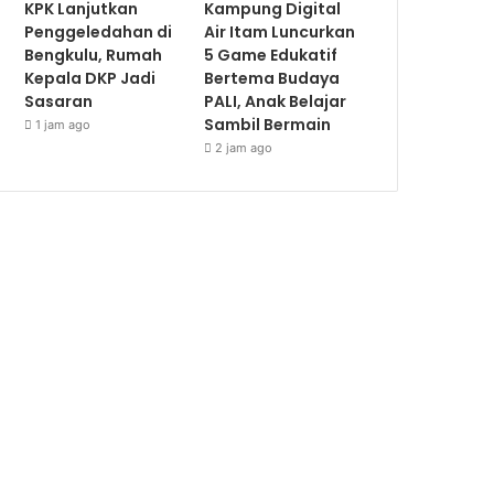
KPK Lanjutkan
Kampung Digital
Penggeledahan di
Air Itam Luncurkan
Bengkulu, Rumah
5 Game Edukatif
Kepala DKP Jadi
Bertema Budaya
Sasaran
PALI, Anak Belajar
Sambil Bermain
1 jam ago
2 jam ago