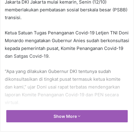
Jakarta DKI Jakarta mulai kemarin, Senin (12/10)
memberlakukan pembatasan sosial berskala besar (PSBB)
transisi.
Ketua Satuan Tugas Penanganan Covid-19 Letjen TNI Doni
Monardo mengatakan Gubernur Anies sudah berkonsultasi
kepada pemerintah pusat, Komite Penanganan Covid-19
dan Satgas Covid-19.
“Apa yang dilakukan Gubernur DKI tentunya sudah
dikonsultasikan di tingkat pusat termasuk ketua komite
dan kami,” ujar Doni usai rapat terbatas mendengarkan
laporan Komite Penanganan Covid-19 dan PEN secara
virtual.
Show More
PSBB total Jilid II yang diterapkan di DKI Jakarta telah
diubah statusnya menjadi PSBB Transisi untuk masa
berlaku 12-25 Oktober 2020.