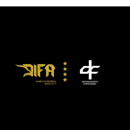
Doni menilai tak masalah langkah yang diambil mantan
Menteri Pendidikan dan Kebudayaan itu. Namun, jika
keputusan PSBB transisi justru mengalami peningkatan
kasus Covid-19 di Jakarta, nantinya harus dilakukan
evaluasi dan koreksi.
“Jadi langkah yang sudah diambil tidak ada masalah, kita
lihat dinamika lapangan. Kalau keputusan itu nantinya
mengalami peningkatan kasus tentunya perlu dievaluasi,”
ucap Doni lagi.
Doni juga kembali mengingatkan gas dan rem yang
seimbang sebelum membuat keputusan agar kasus aktif
Covid-19 harian tidak bertambah.
“Tadi sudah diingatkan Ketua Komite, gas dan rem.