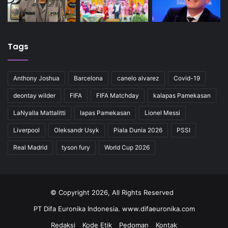
Tags
Anthony Joshua
Barcelona
canelo alvarez
Covid-19
deontay wilder
FIFA
FIFA Matchday
kalapas Pamekasan
LaNyalla Mattalitti
lapas Pamekasan
Lionel Messi
Liverpool
Oleksandr Usyk
Piala Dunia 2026
PSSI
Real Madrid
tyson fury
World Cup 2026
© Copyright 2026, All Rights Reserved
PT Difa Euronika Indonesia. www.difaeuronika.com
Redaksi
Kode Etik
Pedoman
Kontak