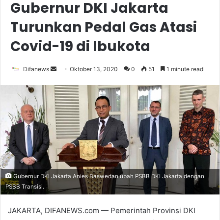
Gubernur DKI Jakarta
Turunkan Pedal Gas Atasi
Covid-19 di Ibukota
Send
Difanews
Oktober 13, 2020
0
51
1 minute read
an
email
Gubernur DKI Jakarta Anies Baswedan ubah PSBB DKI Jakarta dengan
PSBB Transisi.
JAKARTA, DIFANEWS.com — Pemerintah Provinsi DKI