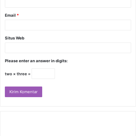
Email
*
Situs Web
Please enter an answer in digits:
two × three =