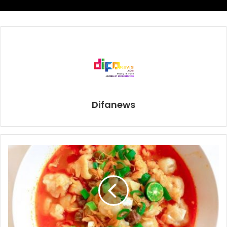
Sementara remnya mungkin agak dikendurkan, mudah-
mudahan adanya kesungguhan dari kita semua dari
seluruh komponen untuk betul-betul menjaga sehingga
kasus aktif harian tidak bertambah,” kata Kepala BNPB ini.
Di kesempatan yang sama, Ketua Komite Penanganan
Covid-19 dan Pemulihan Ekonomi Nasional, Airlangga
Hartarto menilai keputusan PSBB transisi di DKI lantaran
Difanews
kasus Covid di DKI sudah melandai.
AIrlangga Hartarto
anies baswedan
BNPB
Doni Monardo
PSBB Jakarta