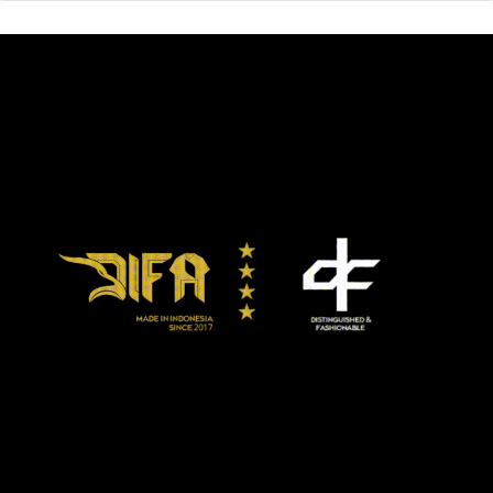
Meski memuji penampilan pemainnya, Klopp tak cukup
puas karena mestinya mereka bisa meraup 3 poin atas
pasukan Steve Bruce untuk menggeser posisi Chelsea
yang masih unggul 1 pertandingan (32).
Kepada BT Sports, Klopp mengatakan pasukan Bruce layak
mendapatkan gol karena berjuang habis-habisan,
sementara gol Wilson memang dianulir karena handball.
“Kami menguasai bola 70 hingga 80 persen. Kami
menciptakan banyak peluang, tapi gagal mencetak gol.
Kami harus mengkreasi lebih banyak peluang. Itulah yang
terjadi. Kami tak melakukannya dengan baik kali ini,” beber
Klopp.
“Ini sama saja seperti kalah. Jika Anda layak
mendapatkannya, Anda layak. Ini sepertinya kami tidak