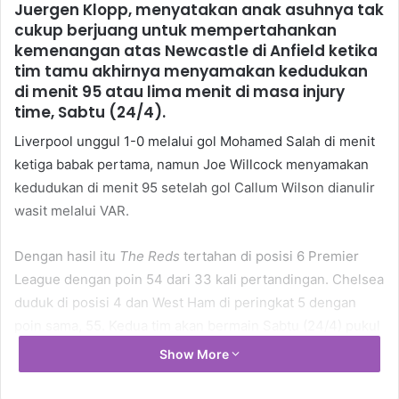
Juergen Klopp, menyatakan anak asuhnya tak
cukup berjuang untuk mempertahankan
kemenangan atas Newcastle di Anfield ketika
tim tamu akhirnya menyamakan kedudukan
di menit 95 atau lima menit di masa injury
time, Sabtu (24/4).
Liverpool unggul 1-0 melalui gol Mohamed Salah di menit
ketiga babak pertama, namun Joe Willcock menyamakan
kedudukan di menit 95 setelah gol Callum Wilson dianulir
wasit melalui VAR.
Dengan hasil itu
The Reds
tertahan di posisi 6 Premier
League dengan poin 54 dari 33 kali pertandingan. Chelsea
duduk di posisi 4 dan West Ham di peringkat 5 dengan
poin sama, 55. Kedua tim akan bermain Sabtu (24/4) pukul
23.30 WIB untuk memastikan siapa yang otomatis berada
Show More
di zona Champions League.