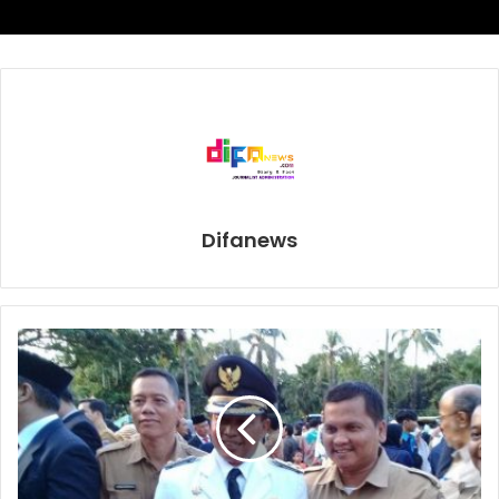
layak bermain di Liga Champions musim depan.”
Juergen Klopp
Liverpool
Newcastle
Difanews