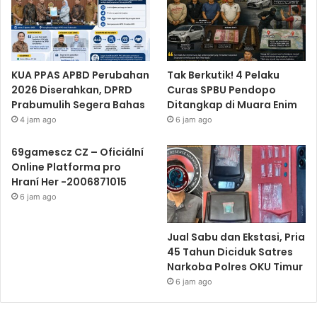
KUA PPAS APBD Perubahan
Tak Berkutik! 4 Pelaku
2026 Diserahkan, DPRD
Curas SPBU Pendopo
Prabumulih Segera Bahas
Ditangkap di Muara Enim
4 jam ago
6 jam ago
69gamescz CZ – Oficiální
Online Platforma pro
Hraní Her -2006871015
6 jam ago
Jual Sabu dan Ekstasi, Pria
45 Tahun Diciduk Satres
Narkoba Polres OKU Timur
6 jam ago