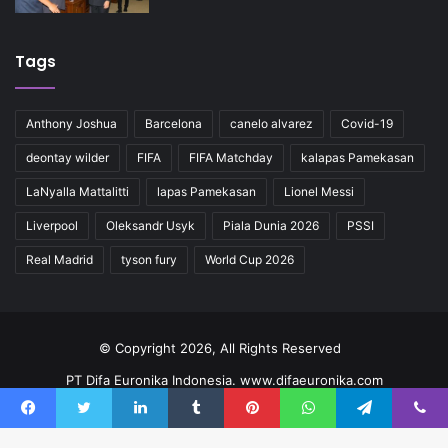
Tags
Anthony Joshua
Barcelona
canelo alvarez
Covid-19
deontay wilder
FIFA
FIFA Matchday
kalapas Pamekasan
LaNyalla Mattalitti
lapas Pamekasan
Lionel Messi
Liverpool
Oleksandr Usyk
Piala Dunia 2026
PSSI
Real Madrid
tyson fury
World Cup 2026
© Copyright 2026, All Rights Reserved
PT Difa Euronika Indonesia. www.difaeuronika.com
Redaksi
Kode Etik
Pedoman
Kontak
Facebook
Twitter
LinkedIn
Tumblr
Pinterest
WhatsApp
Telegram
Viber