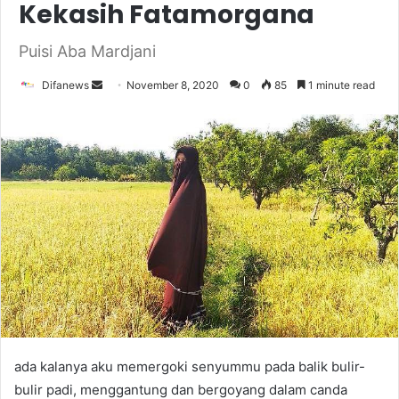
Kekasih Fatamorgana
Puisi Aba Mardjani
Send
Difanews
November 8, 2020
0
85
1 minute read
an
email
ada kalanya aku memergoki senyummu pada balik bulir-
bulir padi, menggantung dan bergoyang dalam canda