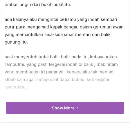
embus angin dari bukit-bukit itu.
ada kalanya aku mengintai betismu yang indah sembari
pura-pura mengamati kepak bangau dalam gerumun awan
yang memantulkan sisa-sisa sinar mentari dari balik
gunung itu.
saat menyentuh untai bulir-bulir pada itu, kubayangkan
rambutmu yang pasti tergerai indah di balik jilbab hitam
yang membuatku iri padanya –kenapa aku tak menjadi
jilbab saja agar setiap saat dapat kubaui kehangatan
rambutmu.
bagiku, pucuk-pucuk dedaunan padi yang indah itu adalah
Show More
jari-jemari lentikmu yang selalu kaurawat dengan basuhan
air-air suci –jemari-jemari yang senantiasa berkelindan
bersama hayal sukmaku.