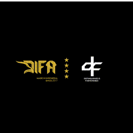
dan
malam nanti, dalam rebah tidurku, kupastikan aku
menunggu kehadiranmu, menemani gerai sepiku untuk
kupeluk mungkin hingga remuk tulangmu dan kau takkan
bisa berlarian di antara built-bulir padi.
fatamorgana kekasihku.
Jakarta, November 2020