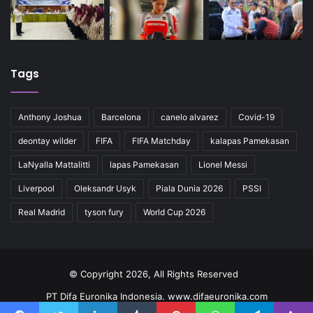
Tags
Anthony Joshua
Barcelona
canelo alvarez
Covid-19
deontay wilder
FIFA
FIFA Matchday
kalapas Pamekasan
LaNyalla Mattalitti
lapas Pamekasan
Lionel Messi
Liverpool
Oleksandr Usyk
Piala Dunia 2026
PSSI
Real Madrid
tyson fury
World Cup 2026
© Copyright 2026, All Rights Reserved
PT Difa Euronika Indonesia. www.difaeuronika.com