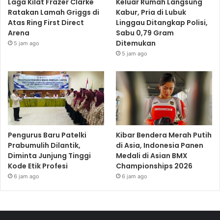
Laga Kilat Frazer Clarke
Keluar Rumah Langsung
Ratakan Lamah Griggs di
Kabur, Pria di Lubuk
Atas Ring First Direct
Linggau Ditangkap Polisi,
Arena
Sabu 0,79 Gram
Ditemukan
5 jam ago
5 jam ago
Pengurus Baru Patelki
Kibar Bendera Merah Putih
Prabumulih Dilantik,
di Asia, Indonesia Panen
Diminta Junjung Tinggi
Medali di Asian BMX
Kode Etik Profesi
Championships 2026
6 jam ago
6 jam ago