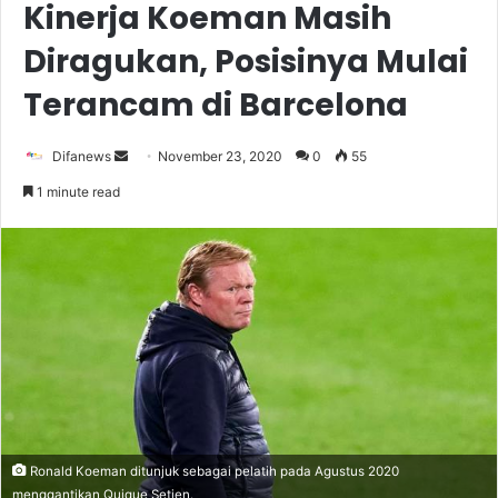
Kinerja Koeman Masih
Diragukan, Posisinya Mulai
Terancam di Barcelona
Send
Difanews
November 23, 2020
0
55
an
1 minute read
email
Ronald Koeman ditunjuk sebagai pelatih pada Agustus 2020
menggantikan Quique Setien.