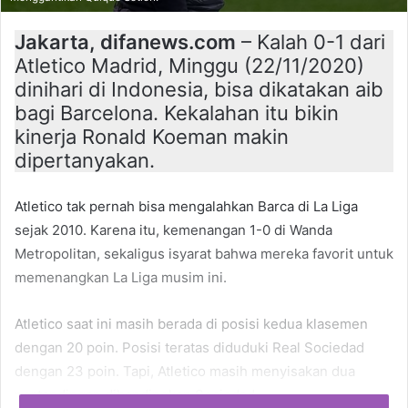
Jakarta, difanews.com
– Kalah 0-1 dari
Atletico Madrid, Minggu (22/11/2020)
dinihari di Indonesia, bisa dikatakan aib
bagi Barcelona. Kekalahan itu bikin
kinerja Ronald Koeman makin
dipertanyakan.
Atletico tak pernah bisa mengalahkan Barca di La Liga
sejak 2010. Karena itu, kemenangan 1-0 di Wanda
Metropolitan, sekaligus isyarat bahwa mereka favorit untuk
memenangkan La Liga musim ini.
Atletico saat ini masih berada di posisi kedua klasemen
dengan 20 poin. Posisi teratas diduduki Real Sociedad
dengan 23 poin. Tapi, Atletico masih menyisakan dua
pertandingan dibandingkan Sociedad.