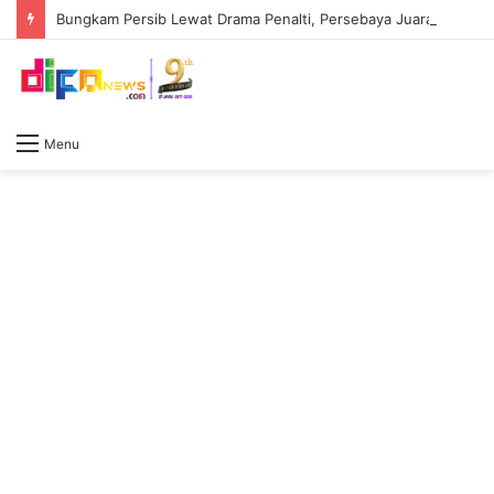
Bungkam Persib Lewat Drama Penalti, Persebaya Juara Piala Presiden 2026 Tapi Arema FC Masih Raja Sejati
Menu