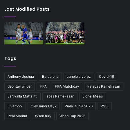
Last Modified Posts
Tags
Anthony Joshua
Barcelona
canelo alvarez
Covid-19
deontay wilder
FIFA
FIFA Matchday
kalapas Pamekasan
LaNyalla Mattalitti
lapas Pamekasan
Lionel Messi
Liverpool
Oleksandr Usyk
Piala Dunia 2026
PSSI
Real Madrid
tyson fury
World Cup 2026