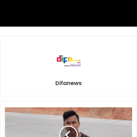
“Sebagai pelatih, saya bertanggung jawab,” kata Koeman
pascapertandingan, dikutip dari
france24.com
. “Kami
harus memperbaiki hasil, meningkatkan pertahanan dan
serangan, lalu setelah itu tak ada lagi yang bisa saya
lakukan.”
Koeman, anggota The Dream Team Barcelona di era 1990-
an, ditunjuk sebagai pelatih pada Agustus 2020
menggantikan Quique Setien. Namun, sejauh ini, Koeman
seperti belum bisa mendapatkan DNA Barca sehingga
kinerjanya pun jauh dari harapan.
Difanews
Koeman bukan tak melalukan apa-apa. Melawan Atletico,
misalnya, ia menurunkan formasi yang relatif baru, 4-2-3-1
di mana Frenkie de Jong sebagai pivot, sementara Antoine
Griezmann dan Lionel Messi lebih ke tengah.
Tapi, perubahan butuh komitmen dan kepemimpinan, di