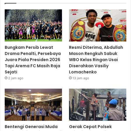
Bungkam Persib Lewat
Resmi Diterima, Abdullah
Drama Penalti, Persebaya
Mason Rengkuh Sabuk
Juara Piala Presiden 2026
WBO Kelas Ringan Usai
Tapi Arema FC Masih Raja
Diserahkan Vasiliy
Sejati
Lomachenko
2 jam ago
13 jam ago
Bentengi Generasi Muda
Gerak Cepat Polsek