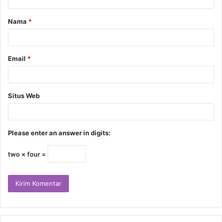
Nama
*
Email
*
Situs Web
Please enter an answer in digits:
two × four =