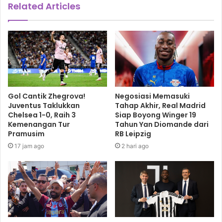
Related Articles
So, jika kinerja Koeman tak segera membaik, boleh jadi
akan ada nama baru di kursi panas manajer Barcelona.
Barcelona
Lionel Messi
ronald koeman
Gol Cantik Zhegrova!
Negosiasi Memasuki
Juventus Taklukkan
Tahap Akhir, Real Madrid
Chelsea 1-0, Raih 3
Siap Boyong Winger 19
Kemenangan Tur
Tahun Yan Diomande dari
Pramusim
RB Leipzig
17 jam ago
2 hari ago