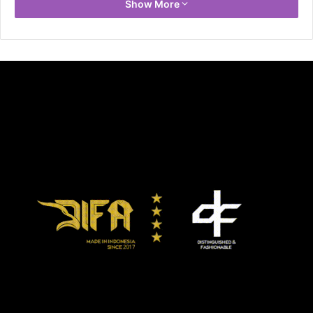
Show More
Sociedad sudah menjalani laga ke-10, sedangkan Atletico
baru 8 kali main.
Barcelona masih terseok-seok di posisi 12 meskipun baru
memainkan 8 pertandingan. Kekalahan dari Atletico juga
diperparah dengan cedera ligament lutut Gerard Pique.
Pique ditarik Koeman menit 62 untuk digantikan Sergino
Dest. Kini, Koeman tinggal punya satu pemain bugar di
posisi central defender.
Tapi, apapun alasannya, Barca nampaknya sudah terlalu
banyak menghabiskan waktu dengan keberadaan Koeman
yang belum bisa meracik tim secara jitu. Suara-suara
sumbang mulai terdengar untuk mencari pelatih
pengganti.