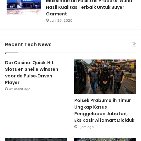
Maksimalkan Fasilitas Produksi Guna
Hasil Kualitas Terbaik Untuk Buyer
Garment
Juni 20, 2020
Recent Tech News
DuxCasino: Quick‑Hit
Slots en Snelle Winsten
voor de Pulse‑Driven
Player
42 menit ago
Polsek Prabumulih Timur
Ungkap Kasus
Penggelapan Jabatan,
Eks Kasir Alfamart Diciduk
1 jam ago