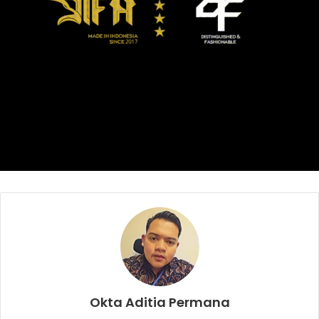
Hingga Babak kedua berakhir, tak ada gol tambahan
tercipta dan pertandingan dilanjutkan ke babak adu
penalti. Dalam tos-tosan ini Kateng Putra berhasil maju ke
semifinal usai memenangkan laga dengan skor 4-3.
Kalteng Putra
persija jakarta
Okta Aditia Permana