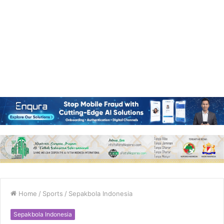
Home
/
Sports
/
Sepakbola Indonesia
Sepakbola Indonesia