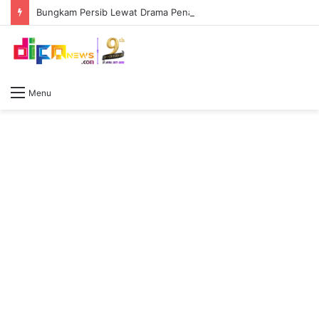
Bungkam Persib Lewat Drama Penalti, Persebaya Juara Piala Presiden 2026 Tapi Arema FC Masih Raja Sejati
Menu