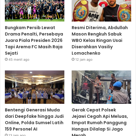
Bungkam Persib Lewat
Resmi Diterima, Abdullah
Drama Penalti, Persebaya
Mason Rengkuh Sabuk
Juara Piala Presiden 2026
WBO Kelas Ringan Usai
Tapi Arema FC Masih Raja
Diserahkan Vasiliy
Sejati
Lomachenko
45 menit ago
12 jam ago
Bentengi Generasi Muda
Gerak Cepat Polsek
dari Deepfake hingga Judi
Jejawi Cegah Api Meluas,
Online, Polda Sumsel Latih
Empat Rumah Panggung
159 Personel AI
Hangus Dilalap Si Jago
Merah
13 jam ago