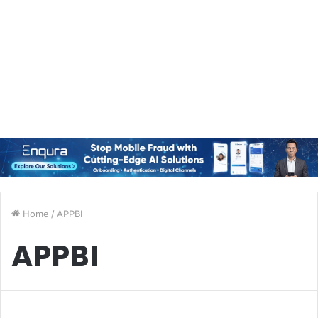
Home
/
APPBI
APPBI