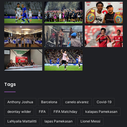
Tags
Anthony Joshua
Barcelona
canelo alvarez
Covid-19
deontay wilder
FIFA
FIFA Matchday
kalapas Pamekasan
LaNyalla Mattalitti
lapas Pamekasan
Lionel Messi