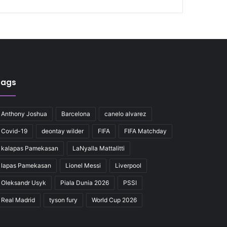
Tags
Anthony Joshua
Barcelona
canelo alvarez
Covid-19
deontay wilder
FIFA
FIFA Matchday
kalapas Pamekasan
LaNyalla Mattalitti
lapas Pamekasan
Lionel Messi
Liverpool
Oleksandr Usyk
Piala Dunia 2026
PSSI
Real Madrid
tyson fury
World Cup 2026