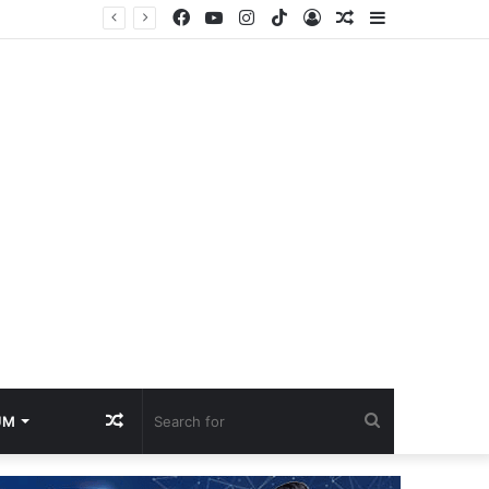
Facebook
YouTube
Instagram
TikTok
Log
Random
Sidebar
Semarak HUT RI ke-81, Rutan Prabumulih Gelar Pemeriksaan Kesehatan Gratis untuk WBP dan Masyarakat
In
Article
Random
Search
UM
Article
for