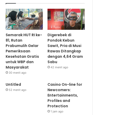
Semarak HUT RI ke-
Digerebek di
81, Rutan
Pondok Kebun
Prabumulih Gelar
Sawit, Pria di Musi
Pemeriksaan
Rawas Ditangkap
Kesehatan Gratis
dengan 4,64 Gram
untuk WBP dan
Sabu
Masyarakat
42 menit ago
30 menit ago
Untitled
Casino On-line for
Newcomers:
52 menit ago
Entertainments,
Profiles and
Protection
1 jam ago