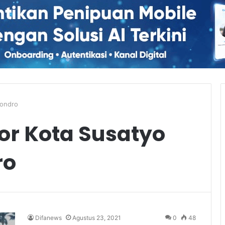
Condro
or Kota Susatyo
ro
Difanews
Agustus 23, 2021
0
48