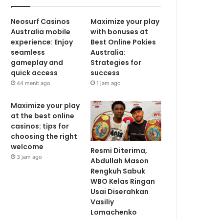
Neosurf Casinos
Maximize your play
Australia mobile
with bonuses at
experience: Enjoy
Best Online Pokies
seamless
Australia:
gameplay and
Strategies for
quick access
success
44 menit ago
1 jam ago
Maximize your play
at the best online
casinos: tips for
choosing the right
welcome
Resmi Diterima,
3 jam ago
Abdullah Mason
Rengkuh Sabuk
WBO Kelas Ringan
Usai Diserahkan
Vasiliy
Lomachenko