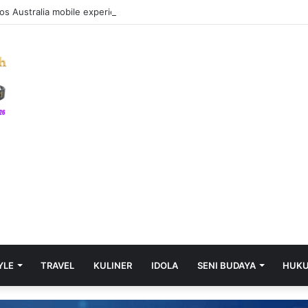
os Australia mobile experience: Enjoy seamless gameplay and quick ac
YLE
TRAVEL
KULINER
IDOLA
SENI BUDAYA
HUK