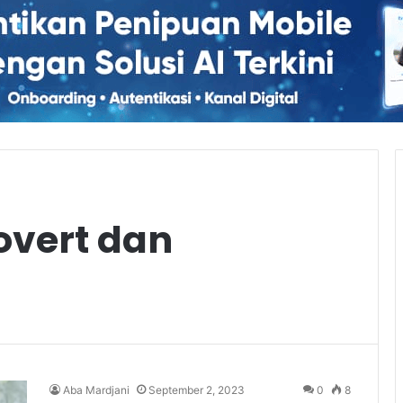
overt dan
Aba Mardjani
September 2, 2023
0
8