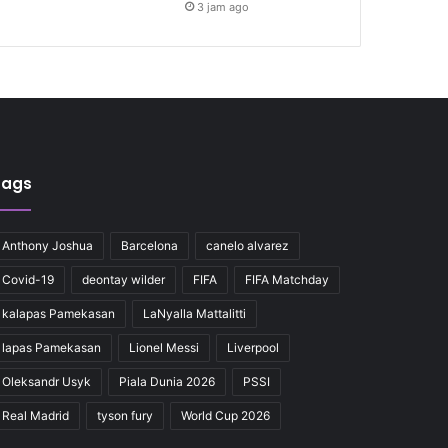
3 jam ago
Tags
Anthony Joshua
Barcelona
canelo alvarez
Covid-19
deontay wilder
FIFA
FIFA Matchday
kalapas Pamekasan
LaNyalla Mattalitti
lapas Pamekasan
Lionel Messi
Liverpool
Oleksandr Usyk
Piala Dunia 2026
PSSI
Real Madrid
tyson fury
World Cup 2026