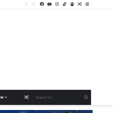
Facebook
YouTube
Instagram
TikTok
Log
Random
Sidebar
cess
In
Article
Random
Search
UM
Article
for