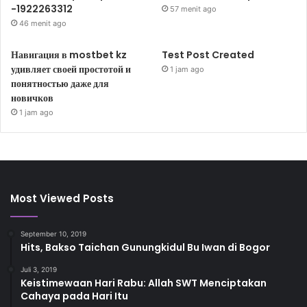
-1922263312
57 menit ago
46 menit ago
Навигация в mostbet kz
Test Post Created
удивляет своей простотой и
1 jam ago
понятностью даже для
новичков
1 jam ago
Most Viewed Posts
September 10, 2019
Hits, Bakso Taichan Gunungkidul Bu Iwan di Bogor
Juli 3, 2019
Keistimewaan Hari Rabu: Allah SWT Menciptakan
Cahaya pada Hari Itu