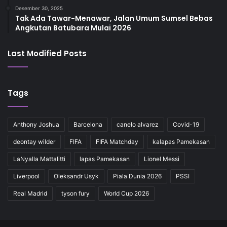
Desember 30, 2025
Tak Ada Tawar-Menawar, Jalan Umum Sumsel Bebas
Angkutan Batubara Mulai 2026
Last Modified Posts
Tags
Anthony Joshua
Barcelona
canelo alvarez
Covid-19
deontay wilder
FIFA
FIFA Matchday
kalapas Pamekasan
LaNyalla Mattalitti
lapas Pamekasan
Lionel Messi
Liverpool
Oleksandr Usyk
Piala Dunia 2026
PSSI
Real Madrid
tyson fury
World Cup 2026