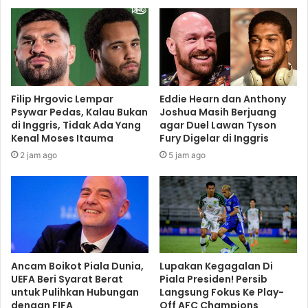
Filip Hrgovic Lempar
Eddie Hearn dan Anthony
Psywar Pedas, Kalau Bukan
Joshua Masih Berjuang
di Inggris, Tidak Ada Yang
agar Duel Lawan Tyson
Kenal Moses Itauma
Fury Digelar di Inggris
2 jam ago
5 jam ago
Ancam Boikot Piala Dunia,
Lupakan Kegagalan Di
UEFA Beri Syarat Berat
Piala Presiden! Persib
untuk Pulihkan Hubungan
Langsung Fokus Ke Play-
dengan FIFA
Off AFC Champions