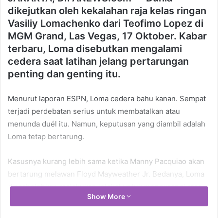
dikejutkan oleh kekalahan raja kelas ringan
Vasiliy Lomachenko dari Teofimo Lopez di
MGM Grand, Las Vegas, 17 Oktober. Kabar
terbaru, Loma disebutkan mengalami
cedera saat latihan jelang pertarungan
penting dan genting itu.
Menurut laporan ESPN, Loma cedera bahu kanan. Sempat
terjadi perdebatan serius untuk membatalkan atau
menunda duél itu. Namun, keputusan yang diambil adalah
Loma tetap bertarung.
Kasusnya kurang lebih sama ketika Manny Pacquiao akan
bertarung melawan Floyd Mayweather Jr. Bedanya, Loma
diperbolehkan melakukan injeksi untuk mengurangi rasa
Show More
nyeri pada cederanya oleh NSAC (Badan Keolahragaan
Nevada).