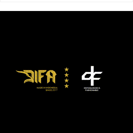
Sayangnya, di ronde 2, cedera itu kembali mengganggu
gerakan Loma sehingga output pukulannya jauh dari
maksimal. Itu sebabnya Lopez pun sempat mengatakan, ia
berharap Loma bisa tampil lebih dari saat itu.
Loma menjalani pembedahan, Senin pekan ini. Dalam
semua kesempatan, termasuk di konferensi pers, Tim
Loma tak membeberkan masalah cedera karena
dikhawatirkan dianggap hanya cari-cari alasan setelah
kalah.
Teofimo Lopez jr
vasiliy Lomachenko