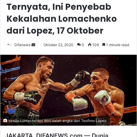
Ternyata, Ini Penyebab
Kekalahan Lomachenko
dari Lopez, 17 Oktober
Send
Difanews
Oktober 22, 2020
0
109
1 minute read
an
email
Vasiliy Lomachenkoi (kiri) kalah angka dari Teofimo Lopez.
JAKARTA, DIFANEWS.com — Dunia