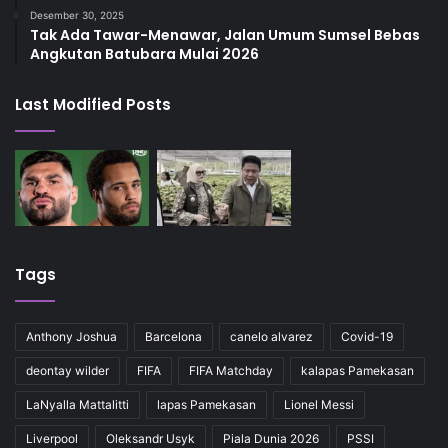
Desember 30, 2025
Tak Ada Tawar-Menawar, Jalan Umum Sumsel Bebas
Angkutan Batubara Mulai 2026
Last Modified Posts
Tags
Anthony Joshua
Barcelona
canelo alvarez
Covid-19
deontay wilder
FIFA
FIFA Matchday
kalapas Pamekasan
LaNyalla Mattalitti
lapas Pamekasan
Lionel Messi
Liverpool
Oleksandr Usyk
Piala Dunia 2026
PSSI