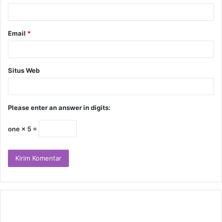
Email
*
Situs Web
Please enter an answer in digits:
one × 5 =