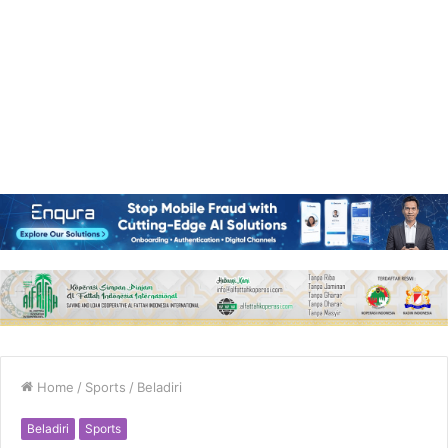
Home
/
Sports
/
Beladiri
Beladiri
Sports