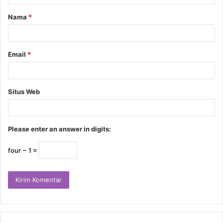
beberapa di Walvanda dan desa-desa lain di wilayah
Nama
*
tersebut, dengan karya-karya dibuat terutama untuk
pameran atau untuk dijual.
Email
*
Situs Web
Please enter an answer in digits:
four − 1 =
Rumah Suku Warli yang masih asli.