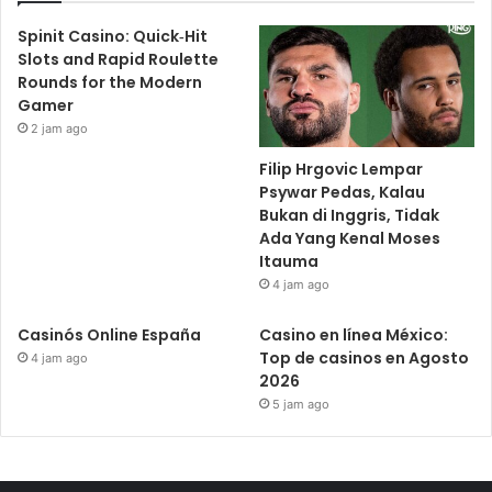
Spinit Casino: Quick‑Hit
Slots and Rapid Roulette
Rounds for the Modern
Gamer
2 jam ago
Filip Hrgovic Lempar
Psywar Pedas, Kalau
Bukan di Inggris, Tidak
Ada Yang Kenal Moses
Itauma
4 jam ago
Casinós Online España
Casino en línea México:
Top de casinos en Agosto
4 jam ago
2026
5 jam ago