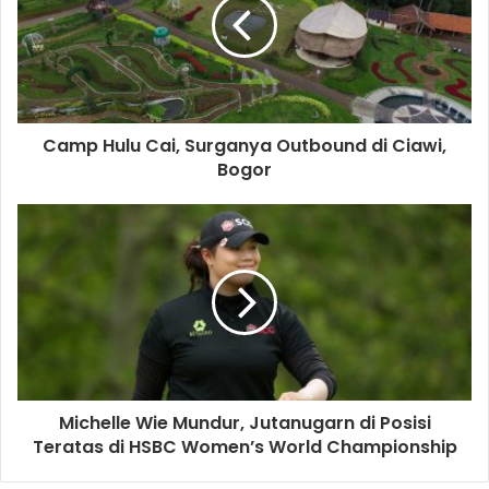
generasi ke generasi.
Camp Hulu Cai, Surganya Outbound di Ciawi,
Bogor
Lukisan Suku Warli, diturunkan dari generasi ke generasi.
Michelle Wie Mundur, Jutanugarn di Posisi
Teratas di HSBC Women’s World Championship
Memasuki rumah suku Warli, Anda harus melepaskan alas
kaki di depan pintu dan tuan rumah segera menyediakan