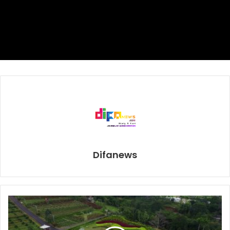
Anda akan disambut Waman, seorang pemandu desa yang
bukan cuma membawa Anda ke rumahnya, tapi juga
memperkenalkan Anda dengan penduduk lain, karena
Anda adalah tamu dari seluruh komunitas yang ada di sana.
Ia akan memoleskan tikka di sepanjang dahi Anda sebagai
pertanda baik, dan Anda diberi bunga dan ‘topi Gandhi’
untuk dipakai selama Anda di desa –seperti yang dilakukan
penduduk setempat.
Jika Anda mengetikkan kata Warli di Internet, Anda akan
Difanews
dijejali gambar-gambar seni mereka yang sangat detail.
Sebagai bentuk cerita bergambar, lukisan-lukisan tersebut
merupakan jalan bagi suku untuk memperkenalkan cara
hidup mereka –dari tradisi dan kepercayaan penting
hingga miniatur kehidupanmereka sehari-hari– dari