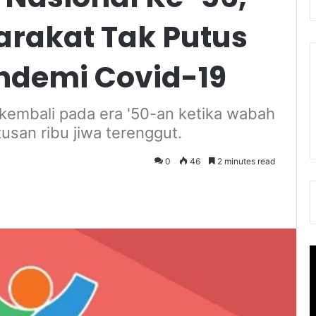
rakat Tak Putus
ndemi Covid-19
 kembali pada era '50-an ketika wabah
atusan ribu jiwa terenggut.
0
46
2 minutes read