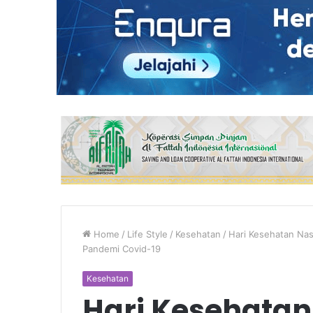
Home
/
Life Style
/
Kesehatan
/
Hari Kesehatan Nas
Pandemi Covid-19
Kesehatan
Hari Kesehatan