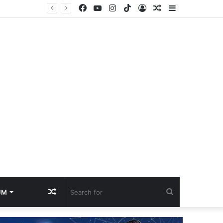
Facebook
YouTube
Instagram
TikTok
Log
Random
Sidebar
In
Article
Random
Search
UM
Article
for