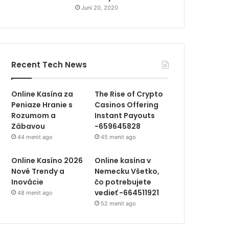
Juni 20, 2020
Recent Tech News
Online Kasína za
The Rise of Crypto
Peniaze Hranie s
Casinos Offering
Rozumom a
Instant Payouts
Zábavou
-659645828
44 menit ago
45 menit ago
Online Kasíno 2026
Online kasína v
Nové Trendy a
Nemecku Všetko,
Inovácie
čo potrebujete
vedieť -664511921
48 menit ago
52 menit ago