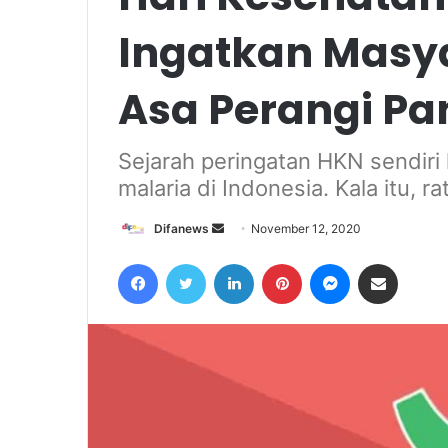
Ingatkan Masya
Asa Perangi Pa
Sejarah peringatan HKN sendiri
malaria di Indonesia. Kala itu, r
Send
Difanews
November 12, 2020
an
Facebook
Twitter
LinkedIn
Pinterest
Messenger
Share via Email
email