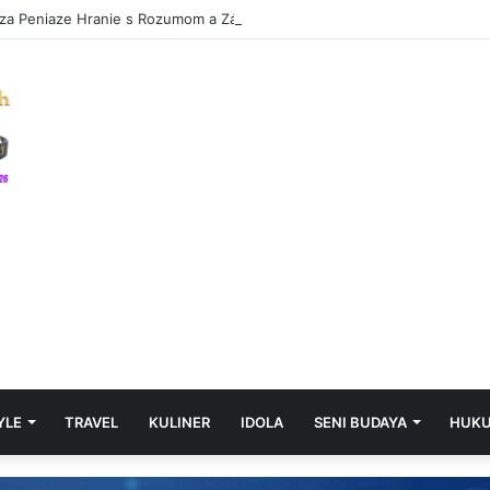
 za Peniaze Hranie s Rozumom a Zábavou
YLE
TRAVEL
KULINER
IDOLA
SENI BUDAYA
HUK