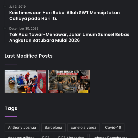
Juli 3, 2019
Keistimewaan Hari Rabu: Allah SWT Menciptakan
Cahaya pada Hari Itu
Desember 30, 2025
Tak Ada Tawar-Menawar, Jalan Umum Sumsel Bebas
Angkutan Batubara Mulai 2026
Last Modified Posts
Tags
Anthony Joshua
Barcelona
canelo alvarez
Covid-19
deontay wilder
FIFA
FIFA Matchday
kalapas Pamekasan