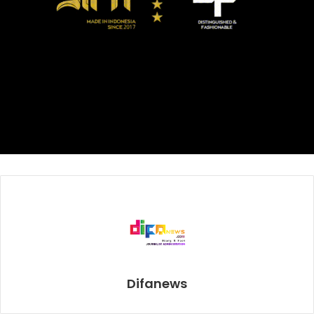
Indonesia, menyampaikan persiapannya dalam merancang
pagelaran PakaianKoe untuk mencapai hasil maksimal.
Lakon Indonesia ingin agar koleksi tersebut tidak hanya
menjadi satu koleksi pakaian hasil produk lokal, tapi juga
dapat mengangkat hasil karya tangan para pengrajin
menjadi sesuatu yang mempunyai rasa dan standar yang
dapat diterima dunia International.
Untuk itu Lakon Indonesia mengajak beberapa
professional di bidang lainnya untuk berkolaborasi
bersama dalam mewujudkan sebuah presentasi yang
benar-benar dapat menggambarkan dan mewakili
Indonesia.
Mereka adalah Irsan, designer yang bertindak sebagai
Difanews
Creative Director koleksi PakaianKoe, Adi Purnomo,
arsitek yang akan merancang keseluruhan area presentasi,