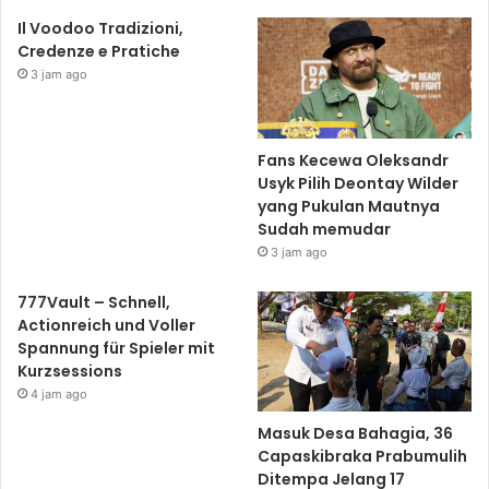
Il Voodoo Tradizioni,
Credenze e Pratiche
3 jam ago
Fans Kecewa Oleksandr
Usyk Pilih Deontay Wilder
yang Pukulan Mautnya
Sudah memudar
3 jam ago
777Vault – Schnell,
Actionreich und Voller
Spannung für Spieler mit
Kurzsessions
4 jam ago
Masuk Desa Bahagia, 36
Capaskibraka Prabumulih
Ditempa Jelang 17