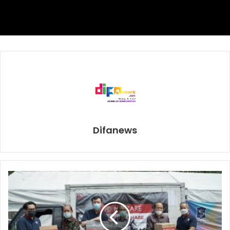
berat. Saya turun ke kelas penjelajah, melawannya
[Canélo], lalu kembali ke kelas berat. Saya ingin bertahan
di kelas berat.”
Buat publik tinju, keinginan Canélo bertarung dengan
Makabu saja sudah dianggap ambisius. Tapi, jika ia
memang berani meladeni tantangan Usyk, statusnya sudah
lebih dari ambisius. Ia dianggap kalah pengalaman, kalah
bobot, dan kalah tinggi badan.
Difanews
Berita Tinju
boxing news
canelo alvarez
Oleksandr Usyk