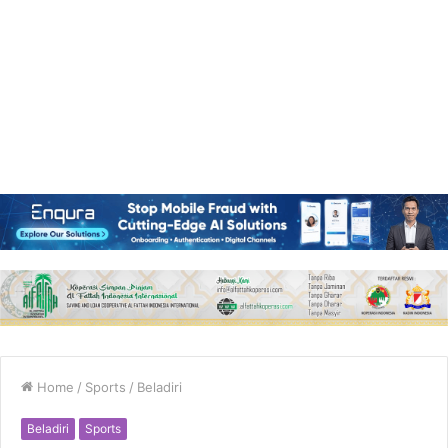
Home
/
Sports
/
Beladiri
Beladiri
Sports