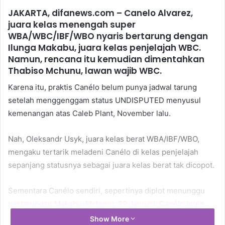
JAKARTA, difanews.com – Canelo Alvarez,
juara kelas menengah super
WBA/WBC/IBF/WBO nyaris bertarung dengan
Ilunga Makabu, juara kelas penjelajah WBC.
Namun, rencana itu kemudian dimentahkan
Thabiso Mchunu, lawan wajib WBC.
Karena itu, praktis Canélo belum punya jadwal tarung
setelah menggenggam status UNDISPUTED menyusul
kemenangan atas Caleb Plant, November lalu.
Nah, Oleksandr Usyk, juara kelas berat WBA/IBF/WBO,
mengaku tertarik meladeni Canélo di kelas penjelajah
sepanjang statusnya sebagai juara kelas berat tak dicopot.
Sementara Canélo sendiri, sepertinya diplot menunggu
pertarungan Makabu-Mchunu, 29 Januari. Canélo ingin
menjadi juara dunia di 5 kelas berbeda. Ini langkah besar
Show More