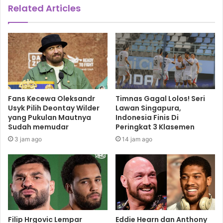
Related Articles
Fans Kecewa Oleksandr
Timnas Gagal Lolos! Seri
Usyk Pilih Deontay Wilder
Lawan Singapura,
yang Pukulan Mautnya
Indonesia Finis Di
Sudah memudar
Peringkat 3 Klasemen
3 jam ago
14 jam ago
Filip Hrgovic Lempar
Eddie Hearn dan Anthony