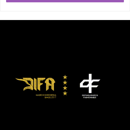
karena bobot kelas menengah super maksimal 76,2kg
sementara bobot kelas penjelajah 90,7kg. Berapa bobot
maksimal yang bisa dicapai Canélo untuk mengejar
Makabu/Mchunu?
Di sisi lain, Usyk pun kini tengah bersiap-siap melakukan
rematch dengan Anthony Joshua.
Banyak spekulasi beredar sebelum memasuki 2022. Salah
satunya kemungkinan Usyk meladeni Canélo di kelas
penjelajah seperti dikatakannya kepada
BoxingInsider.com. Usyk sendiri mantan juara Undisputed
kelas penjelajah sebelum naik ke kelas berat.
“Ya, saya bisa bertarung dengannya di kelas penjelajah,”
kata Usyk.
“Tapi, yang terpenting saya menjaga sabuk saya di kelas