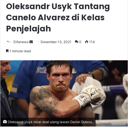
Oleksandr Usyk Tantang
Canelo Alvarez di Kelas
Penjelajah
Send
Difanews
Desember 13, 2021
0
114
an
1 minute read
email
Oleksandr Usyk incar duel ulang lawan Daniel Dubois.