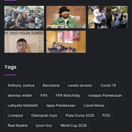
Tags
Anthony Joshua
Barcelona
canelo alvarez
Covid-19
deontay wilder
FIFA
FIFA Matchday
kalapas Pamekasan
LaNyalla Mattalitti
lapas Pamekasan
Lionel Messi
Liverpool
Oleksandr Usyk
Piala Dunia 2026
PSSI
Real Madrid
tyson fury
World Cup 2026