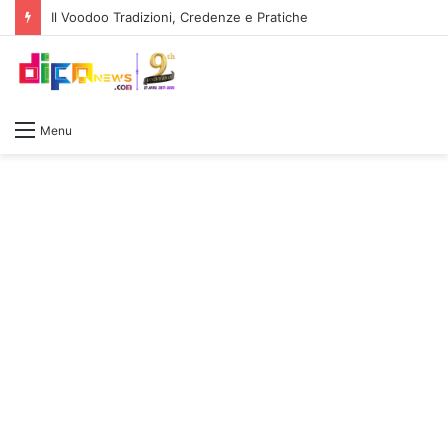
Fans Kecewa Oleksandr Usyk Pilih Deontay Wilder yang Pukulan Mautnya Sudah memudar
Menu