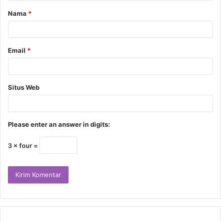
Nama
*
Email
*
Situs Web
Please enter an answer in digits:
3 × four =