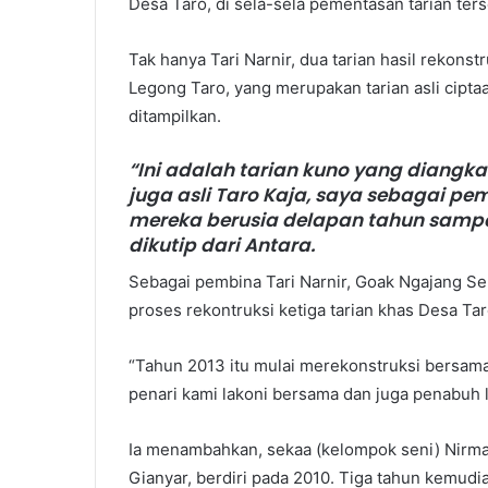
Desa Taro, di sela-sela pementasan tarian ter
Tak hanya Tari Narnir, dua tarian hasil rekonst
Legong Taro, yang merupakan tarian asli cipta
ditampilkan.
“Ini adalah tarian kuno yang diangkat 
juga asli Taro Kaja, saya sebagai pe
mereka berusia delapan tahun sampai 
dikutip dari Antara.
Sebagai pembina Tari Narnir, Goak Ngajang Se
proses rekontruksi ketiga tarian khas Desa Taro
“Tahun 2013 itu mulai merekonstruksi bersama
penari kami lakoni bersama dan juga penabuh li
Ia menambahkan, sekaa (kelompok seni) Nirmal
Gianyar, berdiri pada 2010. Tiga tahun kemudia