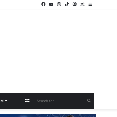
Facebook
YouTube
Instagram
TikTok
Log
Random
Sidebar
In
Article
Random
Search
UM
Article
for