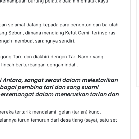
ari kemampuan burung pelatuk dalam mematuk kayu
pan selamat datang kepada para penonton dan barulah
jang Sebun, dimana mendiang Ketut Cemil terinspirasi
engah membuat sarangnya sendiri.
gong Taro dan diakhiri dengan Tari Narnir yang
g lincah berterbangan dengan indah.
di Antara, sangat serasi dalam melestarikan
 sebagai pembina tari dan sang suami
bersemangat dalam meneruskan tarian dan
ereka tertarik mendalami igelan (tarian) kuno,
lannya turun temurun dari desa tiang (saya), satu set