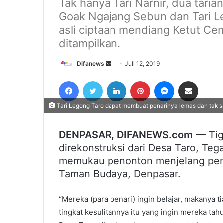
Tak hanya Tari Narnir, dua tarian
Goak Ngajang Sebun dan Tari L
asli ciptaan mendiang Ketut Cem
ditampilkan.
Send
Difanews
Juli 12, 2019
an
Facebook
Twitter
LinkedIn
Pinterest
Messenger
Share via Email
email
Tari Legong Taro dapat membuat penarinya lemas dan tak sa
DENPASAR, DIFANEWS.com
— Tiga
direkonstruksi dari Desa Taro, Teg
memukau penonton menjelang penut
Taman Budaya, Denpasar.
“Mereka (para penari) ingin belajar, makanya t
tingkat kesulitannya itu yang ingin mereka tahu