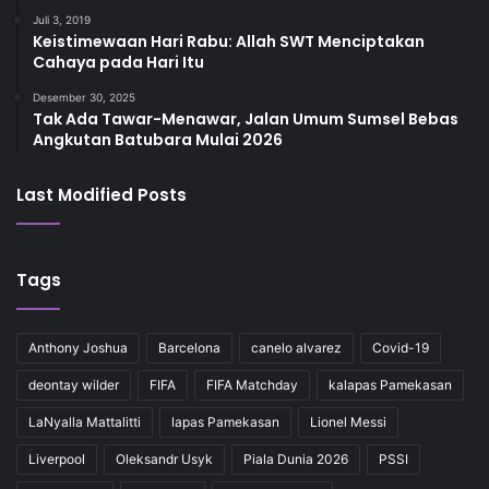
Juli 3, 2019
Keistimewaan Hari Rabu: Allah SWT Menciptakan
Cahaya pada Hari Itu
Desember 30, 2025
Tak Ada Tawar-Menawar, Jalan Umum Sumsel Bebas
Angkutan Batubara Mulai 2026
Last Modified Posts
Tags
Anthony Joshua
Barcelona
canelo alvarez
Covid-19
deontay wilder
FIFA
FIFA Matchday
kalapas Pamekasan
LaNyalla Mattalitti
lapas Pamekasan
Lionel Messi
Liverpool
Oleksandr Usyk
Piala Dunia 2026
PSSI