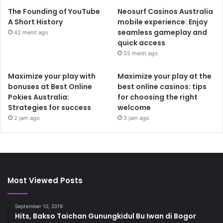
The Founding of YouTube
Neosurf Casinos Australia
A Short History
mobile experience: Enjoy
seamless gameplay and
42 menit ago
quick access
55 menit ago
Maximize your play with
Maximize your play at the
bonuses at Best Online
best online casinos: tips
Pokies Australia:
for choosing the right
Strategies for success
welcome
2 jam ago
3 jam ago
Most Viewed Posts
September 10, 2019
Hits, Bakso Taichan Gunungkidul Bu Iwan di Bogor