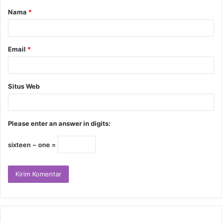
Nama
*
Email
*
Situs Web
Please enter an answer in digits:
sixteen − one =