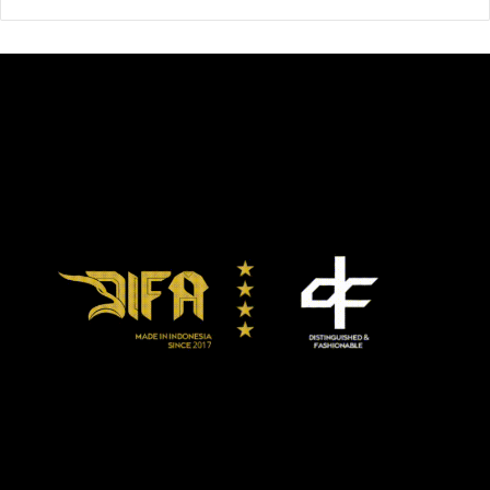
Garcia, petinju muda yang mungkin seumuran dengan
anak Pacquiao.
Pacquiao juga sebelumnya disebut-sebut akan bertarung
dengan Conor McGregor, petarung MMA yang pernah
kalah dari Floyd Mayweather Jr.
manny pacquiao
ryan garcia
yordenis ugas