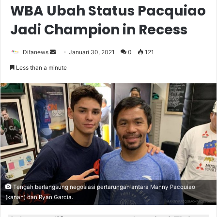
WBA Ubah Status Pacquiao
Jadi Champion in Recess
Send
Difanews
Januari 30, 2021
0
121
an
Less than a minute
email
Tengah berlangsung negosiasi pertarungan antara Manny Pacquiao
(kanan) dan Ryan Garcia.