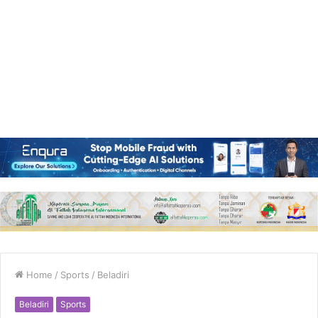
Home
/
Sports
/
Beladiri
Beladiri
Sports