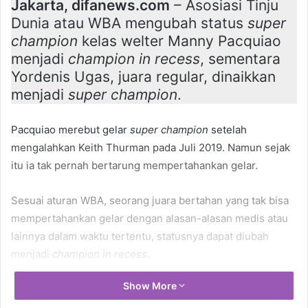
Jakarta, difanews.com
– Asosiasi Tinju
Dunia atau WBA mengubah status
super
champion
kelas welter Manny Pacquiao
menjadi
champion in recess
, sementara
Yordenis Ugas, juara regular, dinaikkan
menjadi
super champion
.
Pacquiao merebut gelar
super champion
setelah
mengalahkan Keith Thurman pada Juli 2019. Namun sejak
itu ia tak pernah bertarung mempertahankan gelar.
Sesuai aturan WBA, seorang juara bertahan yang tak bisa
mempertahankan gelar dengan alasan-alasan medis atau
lainnya dalam waktu tertentu, statusnya dapat diubah
menjadi
champion in recess
.
Show More
Belum ada komentar dari Pacquiao. Yang pasti, saat ini,
Pacquiao dikabarkan akan bertarung melawan Ryan