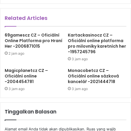
jelasnya.
Related Articles
Oleh karena itu, pemerintah diharapkan bergerak dengan
melihat data seobjektif dan sejujur mungkin. Juga melihat
69gamescz CZ – Oficiální
Kartackasinocz CZ –
efek implementasi di lapangan. Berdasar itulah,
Online Platforma pro Hraní
Oficiální online platforma
pemerintah bisa memutuskan PPKM Darurat akan
Her -2006871015
pro milovníky karetních her
-1957245796
diperpanjang atau perlu mulai menyusun kebijakan
2 jam ago
3 jam ago
alternatif lain pengendalian Covid-19.
Magicplanetcz CZ –
Monacobetcz CZ –
Oficiální online
Oficiální online sázková
Ekonomi Rakyat
LaNyalla
-2004454781
kancelář -2021444718
3 jam ago
3 jam ago
PPKM Diperpanjang
Tinggalkan Balasan
Alamat email Anda tidak akan dipublikasikan.
Ruas yang wajib