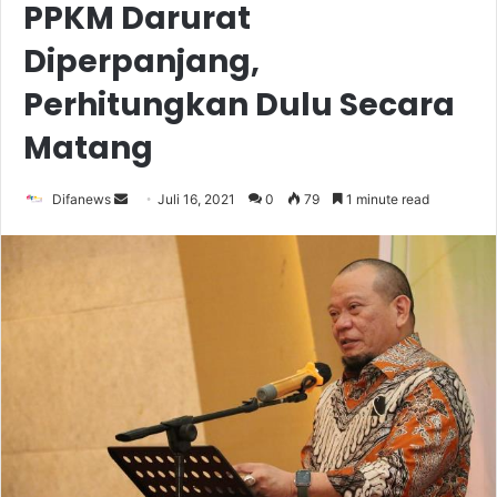
PPKM Darurat
Diperpanjang,
Perhitungkan Dulu Secara
Matang
Send
Difanews
Juli 16, 2021
0
79
1 minute read
an
email