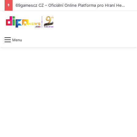
69gamescz CZ – Oficiální Online Platforma pro Hraní Her -2006871015
Menu