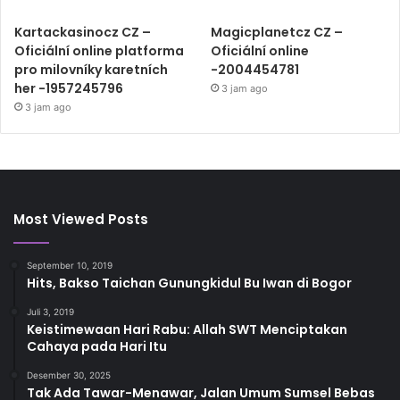
Kartackasinocz CZ –
Magicplanetcz CZ –
Oficiální online platforma
Oficiální online
pro milovníky karetních
-2004454781
her -1957245796
3 jam ago
3 jam ago
Most Viewed Posts
September 10, 2019
Hits, Bakso Taichan Gunungkidul Bu Iwan di Bogor
Juli 3, 2019
Keistimewaan Hari Rabu: Allah SWT Menciptakan
Cahaya pada Hari Itu
Desember 30, 2025
Tak Ada Tawar-Menawar, Jalan Umum Sumsel Bebas