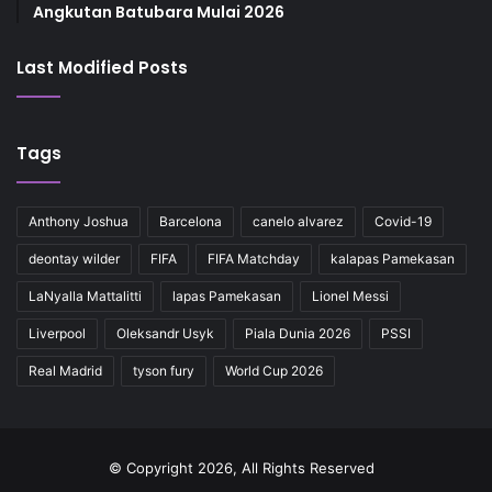
Angkutan Batubara Mulai 2026
Last Modified Posts
Tags
Anthony Joshua
Barcelona
canelo alvarez
Covid-19
deontay wilder
FIFA
FIFA Matchday
kalapas Pamekasan
LaNyalla Mattalitti
lapas Pamekasan
Lionel Messi
Liverpool
Oleksandr Usyk
Piala Dunia 2026
PSSI
Real Madrid
tyson fury
World Cup 2026
© Copyright 2026, All Rights Reserved