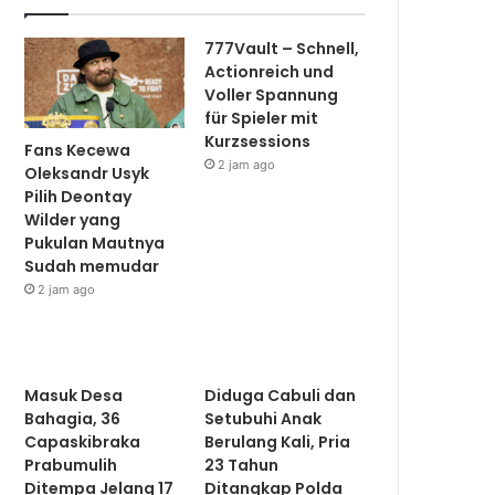
777Vault – Schnell,
Actionreich und
Voller Spannung
für Spieler mit
Kurzsessions
Fans Kecewa
2 jam ago
Oleksandr Usyk
Pilih Deontay
Wilder yang
Pukulan Mautnya
Sudah memudar
2 jam ago
Masuk Desa
Diduga Cabuli dan
Bahagia, 36
Setubuhi Anak
Capaskibraka
Berulang Kali, Pria
Prabumulih
23 Tahun
Ditempa Jelang 17
Ditangkap Polda