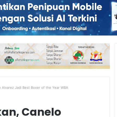
 Alvarez Jadi Best Boxer of the Year WBA
an, Canelo