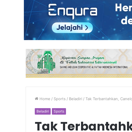
Home
/
Sports
/
Beladiri
/
Tak Terbantahkan, Canelo
Beladiri
Sports
Tak Terbantahk