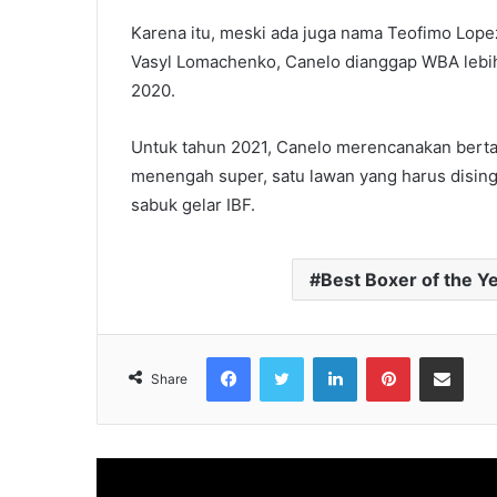
Karena itu, meski ada juga nama Teofimo Lop
Vasyl Lomachenko, Canelo dianggap WBA lebih
2020.
Untuk tahun 2021, Canelo merencanakan bertaru
menengah super, satu lawan yang harus disin
sabuk gelar IBF.
Best Boxer of the 
Facebook
Twitter
LinkedIn
Pinterest
Share via Emai
Share