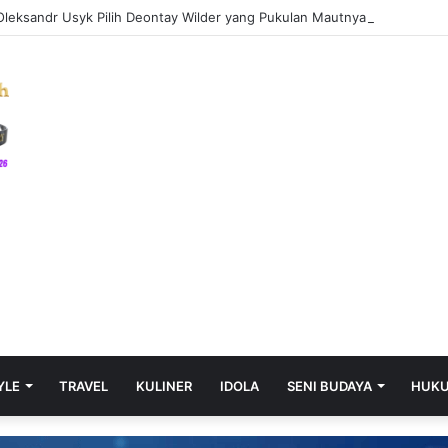
leksandr Usyk Pilih Deontay Wilder yang Pukulan Mautnya Sudah mem
YLE
TRAVEL
KULINER
IDOLA
SENI BUDAYA
HUK