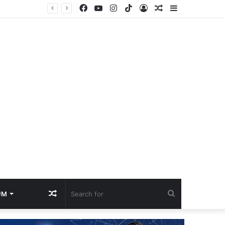
Facebook
YouTube
Instagram
TikTok
Log
Random
Sidebar
udar
In
Article
Random
Search
UM
Article
for