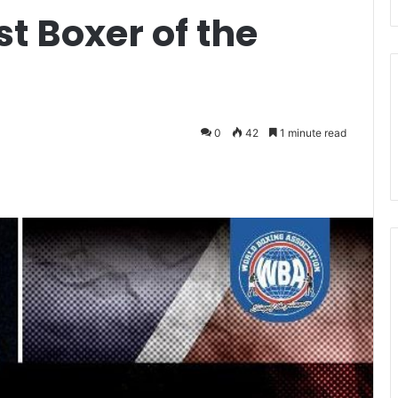
st Boxer of the
0
42
1 minute read