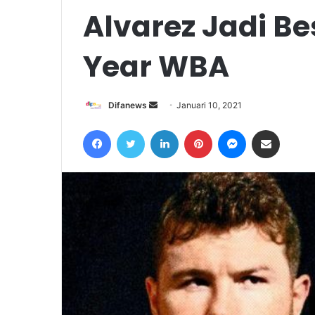
Alvarez Jadi Be
Year WBA
Send
Difanews
Januari 10, 2021
an
Facebook
Twitter
LinkedIn
Pinterest
Messenger
Share via Email
email