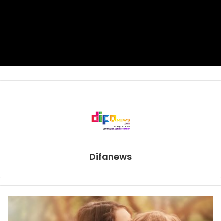
Pihak ABAP sendiri menyebut membuka pintu bagi
kehadiran bakat muda dari seorang ayah yang melegenda.
Dalam sebuah pertarungan ekshibisi pro, Jimuel
disebutkan mencatat hasil draw.
ABAP
manny pacquiao
Difanews