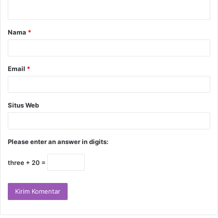
Nama
*
Email
*
Situs Web
Please enter an answer in digits:
three + 20 =