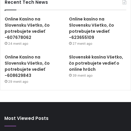
Recent Tech News
Online Kasíno na
Online kasíno na
Slovensku Všetko, čo
Slovensku Všetko, čo
potrebujete vedieť
potrebujete vedieť
-607678062
-623655109
24 menit ago
27 menit ago
Online Kasíno na
Slovenské kasína Všetko,
Slovensku Všetko, čo
čo potrebujete vedieť o
potrebujete vedieť
online hrách
-608629843
39 menit ago
29 menit ago
Most Viewed Posts