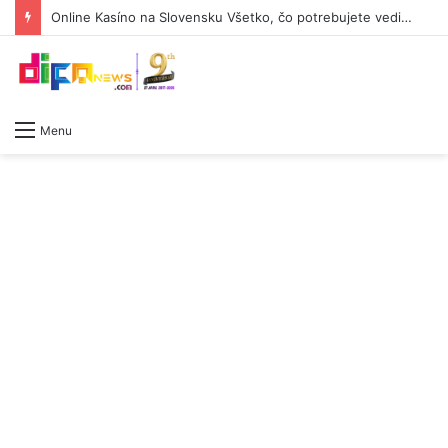
Online Kasíno na Slovensku Všetko, čo potrebujete vedieť -607678062
Menu