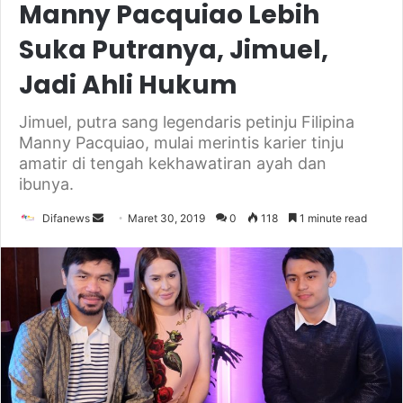
Manny Pacquiao Lebih
Suka Putranya, Jimuel,
Jadi Ahli Hukum
Jimuel, putra sang legendaris petinju Filipina
Manny Pacquiao, mulai merintis karier tinju
amatir di tengah kekhawatiran ayah dan
ibunya.
Send
Difanews
Maret 30, 2019
0
118
1 minute read
an
email