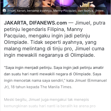
Jimuel, kanan, bersama ayahnya, Manny Pacquiao, dan ibunya, Jinkee.
JAKARTA, DIFANEWS.com
— Jimuel, putra
petinju legendaris Filipina, Manny
Pacquiao, mengaku ingin jadi petinju
Olimpiade. Tidak seperti ayahnya, yang
malang melintang di tinju pro, Jimuel cuma
ingin mewakili negaranya di Olimpiade.
“Saya ingin menjadi petinju. Saya ingin jadi petinju amatir
dan suatu hari nanti mewakili negara di Olimpiade. Saya
ingin mencetak nama saya sendiri,” kata Jimuel (Emmanuel
Jr), 18 tahun kepada The Manila Times.
Meski begitu, Jimuel juga mengakui tak menepis
kemungkinan suatu hari nanti ia beralih ke arena pro